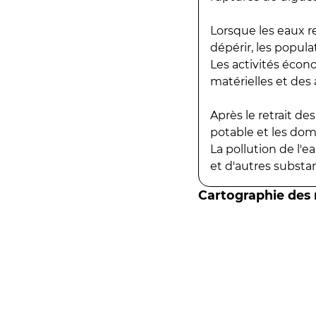
Lorsque les eaux r
dépérir, les popula
Les activités écon
matérielles et des a
Après le retrait d
potable et les do
La pollution de l'
et d'autres substanc
Cartographie des