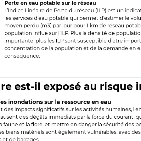
Perte en eau potable sur le réseau
L’Indice Linéaire de Perte du réseau (ILP) est un indica
les services d’eau potable qui permet d’estimer le vo
moyen perdu (m3) par jour pour 1 km de réseau potabl
population influe sur l’ILP. Plus la densité de populatio
importante, plus les ILP sont susceptible d’être import
concentration de la population et de la demande en ea
conséquence.
ire est-il exposé au risque 
s inondations sur la ressource en eau
 des impacts significatifs sur les activités humaines, l'
 causent des dégâts immédiats par la force du courant, q
 faune et la flore, et mettre en danger la sécurité des p
 les biens matériels sont également vulnérables, avec des
 et de barrages.