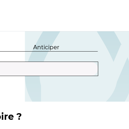
Anticiper
ire ?