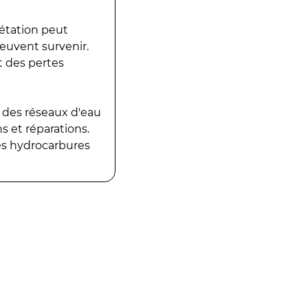
gétation peut
peuvent survenir.
t des pertes
 des réseaux d'eau
 et réparations.
es hydrocarbures