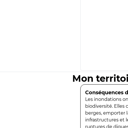
Mon territo
Conséquences de
Les inondations ont
biodiversité. Elles
berges, emporter la
infrastructures et
ruptures de digues