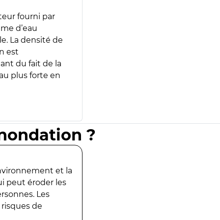
teur fourni par
lume d’eau
e. La densité de
n est
ant du fait de la
u plus forte en
inondation ?
environnement et la
ui peut éroder les
ersonnes. Les
 risques de