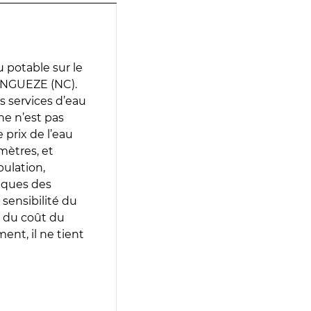
 potable sur le
ANGUEZE (NC).
es services d’eau
e n’est pas
prix de l’eau
amètres, et
pulation,
iques des
 sensibilité du
 du coût du
ent, il ne tient