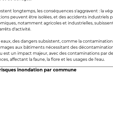
estent longtemps, les conséquences s'aggravent : la vé
tions peuvent être isolées, et des accidents industriels 
omiques, notamment agricoles et industrielles, subissen
rrêts d'activité.
es eaux, des dangers subsistent, comme la contamination
mmages aux bâtiments nécessitant des décontaminations
eau est un impact majeur, avec des contaminations par d
es, affectant la faune, la flore et les usages de l'eau.
 risques inondation par commune