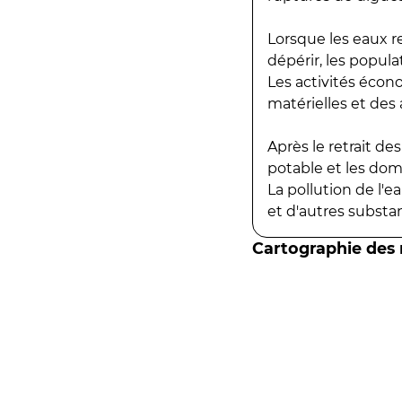
Lorsque les eaux r
dépérir, les popula
Les activités écon
matérielles et des a
Après le retrait d
potable et les do
La pollution de l'
et d'autres substanc
Cartographie des