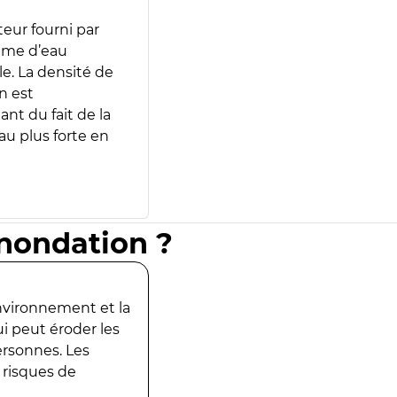
teur fourni par
lume d’eau
e. La densité de
n est
ant du fait de la
u plus forte en
inondation ?
environnement et la
ui peut éroder les
ersonnes. Les
 risques de