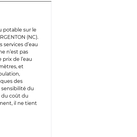
 potable sur le
'ARGENTON (NC).
es services d’eau
e n’est pas
prix de l’eau
amètres, et
pulation,
iques des
 sensibilité du
 du coût du
ent, il ne tient