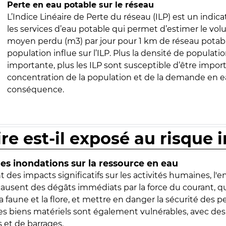
Perte en eau potable sur le réseau
L’Indice Linéaire de Perte du réseau (ILP) est un indica
les services d’eau potable qui permet d’estimer le vo
moyen perdu (m3) par jour pour 1 km de réseau potabl
population influe sur l’ILP. Plus la densité de populatio
importante, plus les ILP sont susceptible d’être import
concentration de la population et de la demande en ea
conséquence.
ire est-il exposé au risque 
s inondations sur la ressource en eau
 des impacts significatifs sur les activités humaines, l'
 causent des dégâts immédiats par la force du courant, q
 faune et la flore, et mettre en danger la sécurité des p
 les biens matériels sont également vulnérables, avec des
 et de barrages.