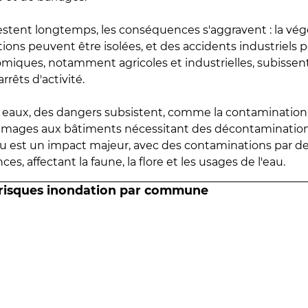
estent longtemps, les conséquences s'aggravent : la vé
tions peuvent être isolées, et des accidents industriels 
omiques, notamment agricoles et industrielles, subissen
rrêts d'activité.
es eaux, des dangers subsistent, comme la contamination
mmages aux bâtiments nécessitant des décontaminations
eau est un impact majeur, avec des contaminations par d
es, affectant la faune, la flore et les usages de l'eau.
 risques inondation par commune