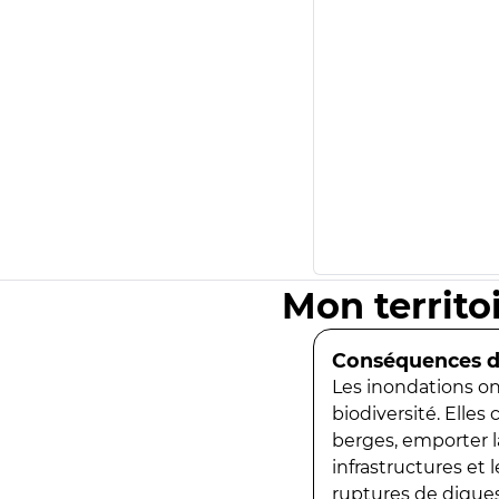
Mon territo
Conséquences de
Les inondations ont
biodiversité. Elles
berges, emporter la
infrastructures et
ruptures de digues