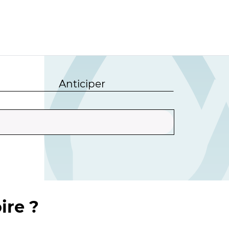
Anticiper
ire ?