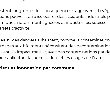
estent longtemps, les conséquences s'aggravent : la vé
tions peuvent être isolées, et des accidents industriels 
omiques, notamment agricoles et industrielles, subissen
rrêts d'activité.
es eaux, des dangers subsistent, comme la contamination
mmages aux bâtiments nécessitant des décontaminations
eau est un impact majeur, avec des contaminations par d
es, affectant la faune, la flore et les usages de l'eau.
 risques inondation par commune