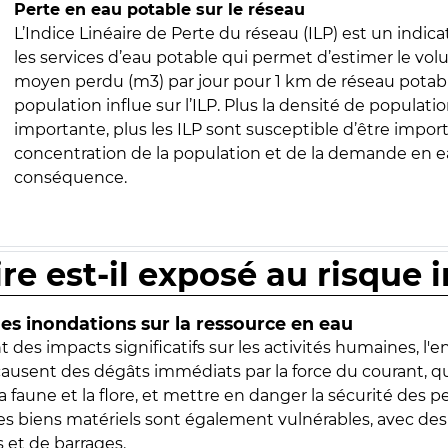
Perte en eau potable sur le réseau
L’Indice Linéaire de Perte du réseau (ILP) est un indica
les services d’eau potable qui permet d’estimer le vo
moyen perdu (m3) par jour pour 1 km de réseau potabl
population influe sur l’ILP. Plus la densité de populatio
importante, plus les ILP sont susceptible d’être import
concentration de la population et de la demande en ea
conséquence.
ire est-il exposé au risque 
s inondations sur la ressource en eau
 des impacts significatifs sur les activités humaines, l'
 causent des dégâts immédiats par la force du courant, q
 faune et la flore, et mettre en danger la sécurité des p
 les biens matériels sont également vulnérables, avec des
 et de barrages.