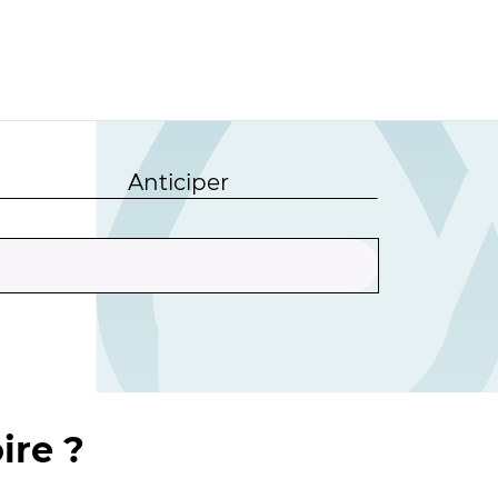
Anticiper
ire ?