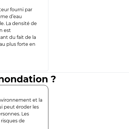
teur fourni par
lume d’eau
e. La densité de
n est
ant du fait de la
u plus forte en
inondation ?
environnement et la
ui peut éroder les
ersonnes. Les
 risques de