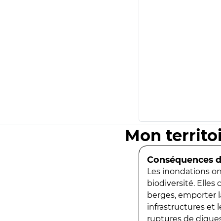
Mon territo
Conséquences de
Les inondations ont
biodiversité. Elles
berges, emporter la
infrastructures et
ruptures de digues