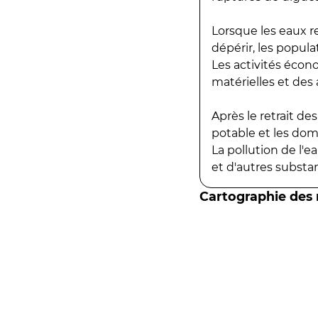
Lorsque les eaux r
dépérir, les popula
Les activités écon
matérielles et des a
Après le retrait d
potable et les do
La pollution de l'
et d'autres substanc
Cartographie des