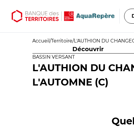
Aller au contenu principal
Aller au menu principal
Accueil
/
Territoire
/
L'AUTHION DU CHANGEON
Découvrir
BASSIN VERSANT
L'AUTHION DU CHA
L'AUTOMNE (C)
Quel