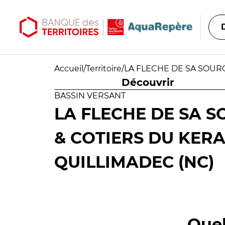
Aller au contenu principal
Aller au menu principal
Accueil
/
Territoire
/
LA FLECHE DE SA SOURC
Découvrir
BASSIN VERSANT
LA FLECHE DE SA S
& COTIERS DU KERA
QUILLIMADEC (NC)
Quel