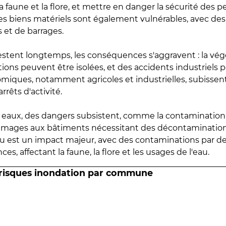
 faune et la flore, et mettre en danger la sécurité des p
 les biens matériels sont également vulnérables, avec des
 et de barrages.
estent longtemps, les conséquences s'aggravent : la vé
tions peuvent être isolées, et des accidents industriels 
omiques, notamment agricoles et industrielles, subissen
rrêts d'activité.
es eaux, des dangers subsistent, comme la contamination
mmages aux bâtiments nécessitant des décontaminations
eau est un impact majeur, avec des contaminations par d
es, affectant la faune, la flore et les usages de l'eau.
 risques inondation par commune