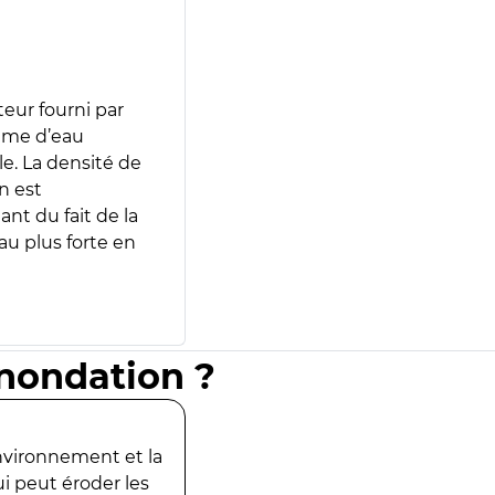
teur fourni par
lume d’eau
e. La densité de
n est
ant du fait de la
u plus forte en
inondation ?
environnement et la
ui peut éroder les