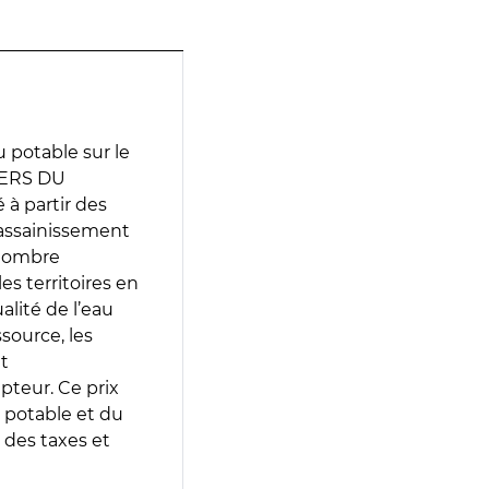
 potable sur le
IERS DU
à partir des
d’assainissement
 nombre
es territoires en
lité de l’eau
source, les
t
epteur. Ce prix
 potable et du
 des taxes et