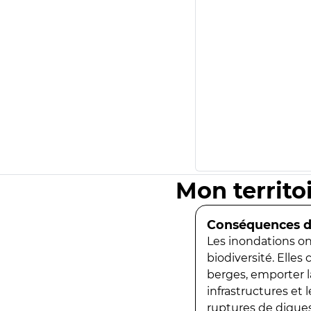
Mon territo
Conséquences de
Les inondations ont
biodiversité. Elles
berges, emporter la
infrastructures et
ruptures de digues