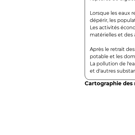
Lorsque les eaux r
dépérir, les popula
Les activités écon
matérielles et des a
Après le retrait d
potable et les do
La pollution de l'
et d'autres substanc
Cartographie des