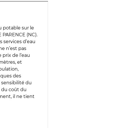
 potable sur le
VE PARENCE (NC).
es services d’eau
e n’est pas
prix de l’eau
amètres, et
pulation,
iques des
 sensibilité du
 du coût du
ent, il ne tient