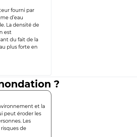
teur fourni par
lume d’eau
e. La densité de
n est
ant du fait de la
u plus forte en
inondation ?
environnement et la
ui peut éroder les
ersonnes. Les
 risques de