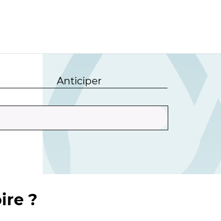
Anticiper
ire ?