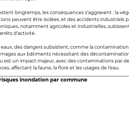
estent longtemps, les conséquences s'aggravent : la vé
tions peuvent être isolées, et des accidents industriels 
omiques, notamment agricoles et industrielles, subissen
rrêts d'activité.
es eaux, des dangers subsistent, comme la contamination
mmages aux bâtiments nécessitant des décontaminations
eau est un impact majeur, avec des contaminations par d
es, affectant la faune, la flore et les usages de l'eau.
 risques inondation par commune