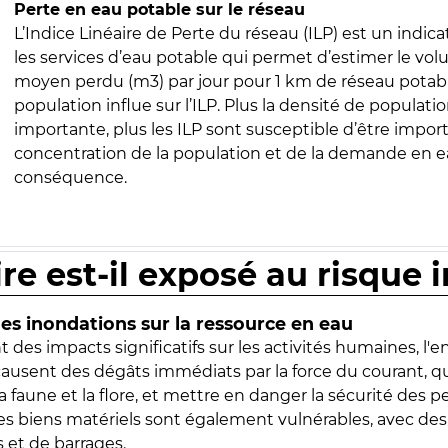
Perte en eau potable sur le réseau
L’Indice Linéaire de Perte du réseau (ILP) est un indica
les services d’eau potable qui permet d’estimer le vo
moyen perdu (m3) par jour pour 1 km de réseau potabl
population influe sur l’ILP. Plus la densité de populatio
importante, plus les ILP sont susceptible d’être import
concentration de la population et de la demande en ea
conséquence.
ire est-il exposé au risque 
s inondations sur la ressource en eau
 des impacts significatifs sur les activités humaines, l'
 causent des dégâts immédiats par la force du courant, q
 faune et la flore, et mettre en danger la sécurité des p
 les biens matériels sont également vulnérables, avec des
 et de barrages.