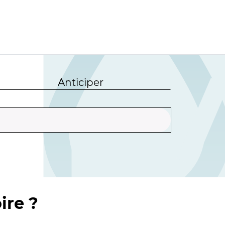
Anticiper
ire ?