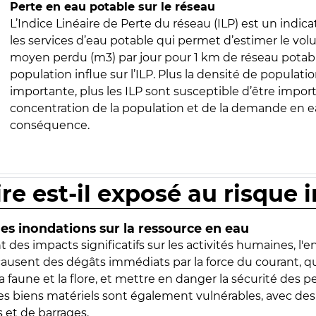
Perte en eau potable sur le réseau
L’Indice Linéaire de Perte du réseau (ILP) est un indica
les services d’eau potable qui permet d’estimer le vo
moyen perdu (m3) par jour pour 1 km de réseau potabl
population influe sur l’ILP. Plus la densité de populatio
importante, plus les ILP sont susceptible d’être import
concentration de la population et de la demande en ea
conséquence.
ire est-il exposé au risque 
s inondations sur la ressource en eau
 des impacts significatifs sur les activités humaines, l'
 causent des dégâts immédiats par la force du courant, q
 faune et la flore, et mettre en danger la sécurité des p
 les biens matériels sont également vulnérables, avec des
 et de barrages.