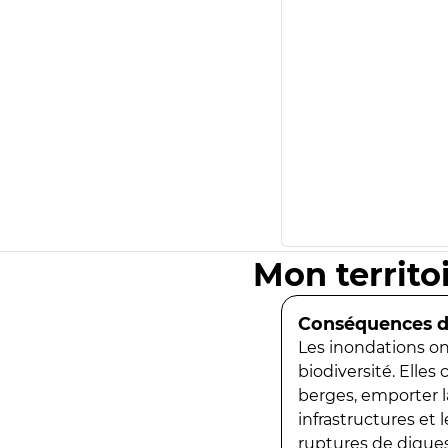
Mon territo
Conséquences de
Les inondations ont
biodiversité. Elles
berges, emporter la
infrastructures et
ruptures de digues