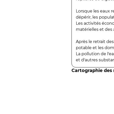
Lorsque les eaux r
dépérir, les popula
Les activités écon
matérielles et des a
Après le retrait d
potable et les do
La pollution de l'
et d'autres substanc
Cartographie des