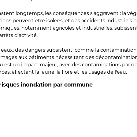
estent longtemps, les conséquences s'aggravent : la vé
tions peuvent être isolées, et des accidents industriels 
omiques, notamment agricoles et industrielles, subissen
rrêts d'activité.
es eaux, des dangers subsistent, comme la contamination
mmages aux bâtiments nécessitant des décontaminations
eau est un impact majeur, avec des contaminations par d
es, affectant la faune, la flore et les usages de l'eau.
 risques inondation par commune