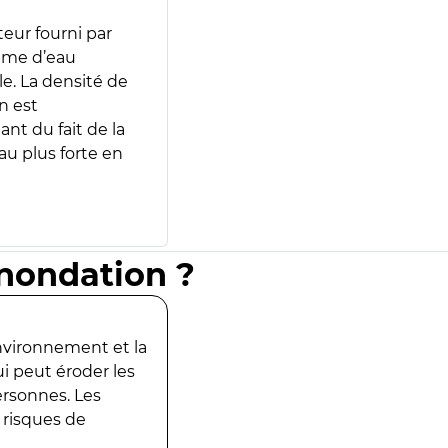
teur fourni par
lume d’eau
e. La densité de
n est
ant du fait de la
u plus forte en
inondation ?
environnement et la
ui peut éroder les
ersonnes. Les
 risques de