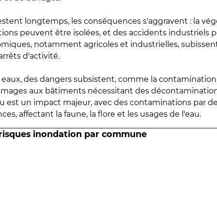
estent longtemps, les conséquences s'aggravent : la vé
tions peuvent être isolées, et des accidents industriels 
omiques, notamment agricoles et industrielles, subissen
rrêts d'activité.
es eaux, des dangers subsistent, comme la contamination
mmages aux bâtiments nécessitant des décontaminations
eau est un impact majeur, avec des contaminations par d
es, affectant la faune, la flore et les usages de l'eau.
 risques inondation par commune