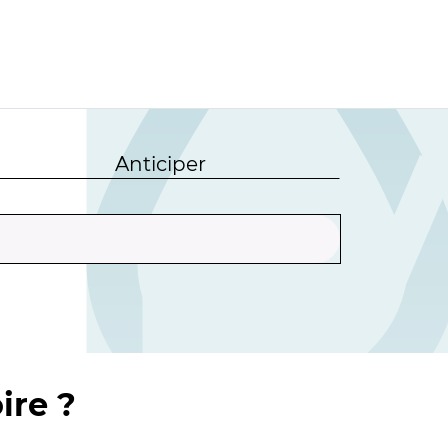
Anticiper
ire ?