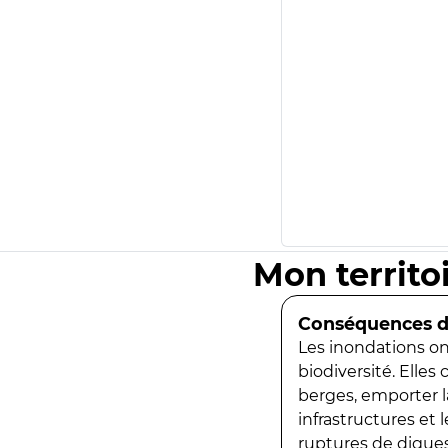
Mon territo
Conséquences de
Les inondations ont
biodiversité. Elles
berges, emporter la
infrastructures et
ruptures de digues