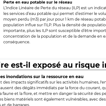
Perte en eau potable sur le réseau
L’Indice Linéaire de Perte du réseau (ILP) est un indica
les services d’eau potable qui permet d’estimer le vo
moyen perdu (m3) par jour pour 1 km de réseau potabl
population influe sur l’ILP. Plus la densité de populatio
importante, plus les ILP sont susceptible d’être import
concentration de la population et de la demande en ea
conséquence.
ire est-il exposé au risque 
s inondations sur la ressource en eau
 des impacts significatifs sur les activités humaines, l'
 causent des dégâts immédiats par la force du courant, q
 faune et la flore, et mettre en danger la sécurité des p
 les biens matériels sont également vulnérables, avec des
 et de barrages.