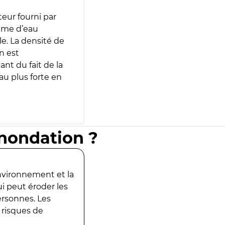
teur fourni par
lume d’eau
e. La densité de
n est
ant du fait de la
u plus forte en
inondation ?
environnement et la
ui peut éroder les
ersonnes. Les
 risques de