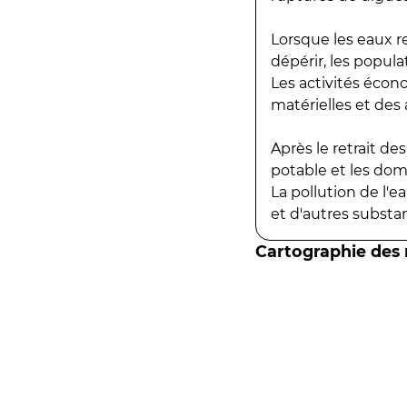
Lorsque les eaux r
dépérir, les popula
Les activités écon
matérielles et des a
Après le retrait d
potable et les do
La pollution de l'
et d'autres substanc
Cartographie des