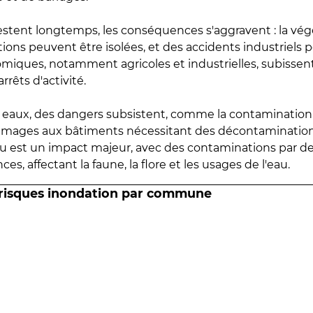
estent longtemps, les conséquences s'aggravent : la vé
tions peuvent être isolées, et des accidents industriels 
omiques, notamment agricoles et industrielles, subissen
rrêts d'activité.
es eaux, des dangers subsistent, comme la contamination
mmages aux bâtiments nécessitant des décontaminations
eau est un impact majeur, avec des contaminations par d
es, affectant la faune, la flore et les usages de l'eau.
 risques inondation par commune