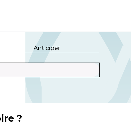
Anticiper
ire ?