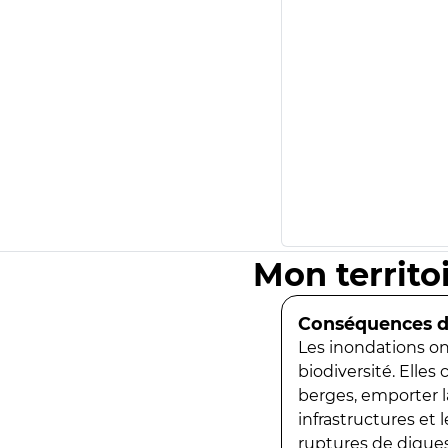
Mon territo
Conséquences de
Les inondations ont
biodiversité. Elles
berges, emporter la
infrastructures et
ruptures de digues