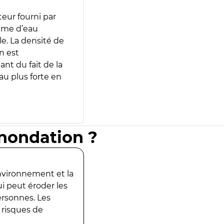
teur fourni par
lume d’eau
e. La densité de
n est
ant du fait de la
u plus forte en
inondation ?
environnement et la
ui peut éroder les
ersonnes. Les
 risques de