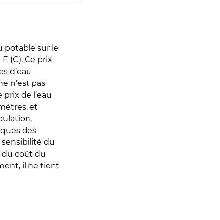
 potable sur le
 (C). Ce prix
ces d’eau
e n’est pas
prix de l’eau
amètres, et
pulation,
iques des
 sensibilité du
 du coût du
ent, il ne tient