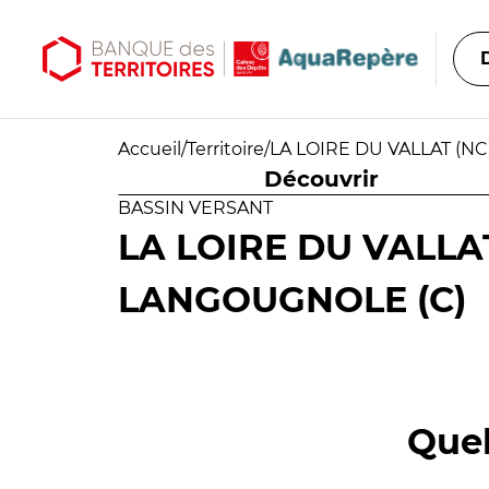
Aller au contenu principal
Aller au menu principal
Accueil
/
Territoire
/
LA LOIRE DU VALLAT (N
Découvrir
BASSIN VERSANT
LA LOIRE DU VALLAT
LANGOUGNOLE (C)
Quel