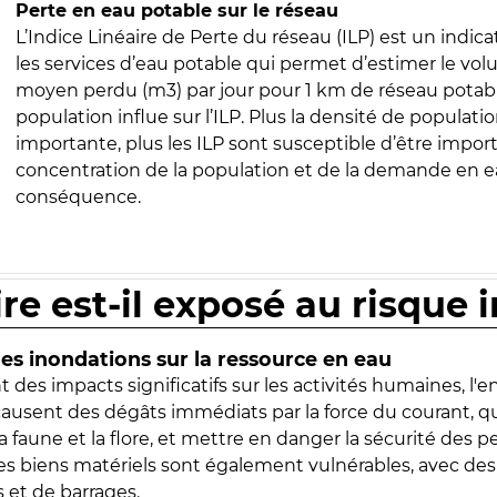
Perte en eau potable sur le réseau
L’Indice Linéaire de Perte du réseau (ILP) est un indica
les services d’eau potable qui permet d’estimer le vo
moyen perdu (m3) par jour pour 1 km de réseau potabl
population influe sur l’ILP. Plus la densité de populatio
importante, plus les ILP sont susceptible d’être import
concentration de la population et de la demande en ea
conséquence.
ire est-il exposé au risque 
s inondations sur la ressource en eau
 des impacts significatifs sur les activités humaines, l'
 causent des dégâts immédiats par la force du courant, q
 faune et la flore, et mettre en danger la sécurité des p
 les biens matériels sont également vulnérables, avec des
 et de barrages.