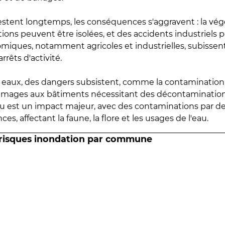
estent longtemps, les conséquences s'aggravent : la vé
tions peuvent être isolées, et des accidents industriels 
omiques, notamment agricoles et industrielles, subissen
rrêts d'activité.
es eaux, des dangers subsistent, comme la contamination
mmages aux bâtiments nécessitant des décontaminations
eau est un impact majeur, avec des contaminations par d
es, affectant la faune, la flore et les usages de l'eau.
 risques inondation par commune