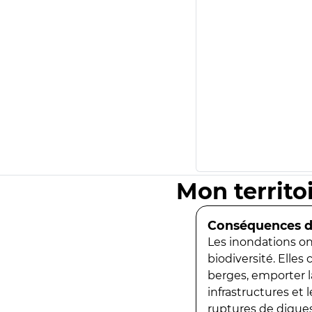
Mon territo
Conséquences de
Les inondations ont
biodiversité. Elles
berges, emporter la
infrastructures et
ruptures de digues