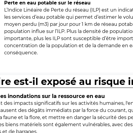
Perte en eau potable sur le réseau
L’Indice Linéaire de Perte du réseau (ILP) est un indica
les services d’eau potable qui permet d’estimer le vo
moyen perdu (m3) par jour pour 1 km de réseau potabl
population influe sur l’ILP. Plus la densité de populatio
importante, plus les ILP sont susceptible d’être import
concentration de la population et de la demande en ea
conséquence.
ire est-il exposé au risque 
s inondations sur la ressource en eau
 des impacts significatifs sur les activités humaines, l'
 causent des dégâts immédiats par la force du courant, q
 faune et la flore, et mettre en danger la sécurité des p
 les biens matériels sont également vulnérables, avec des
 et de barrages.