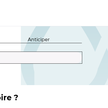
Anticiper
ire ?