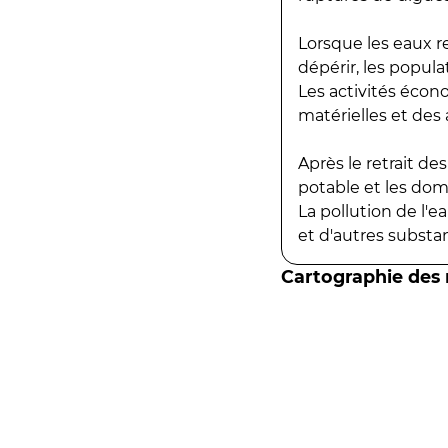
Lorsque les eaux r
dépérir, les popula
Les activités écon
matérielles et des a
Après le retrait d
potable et les do
La pollution de l'
et d'autres substanc
Cartographie des