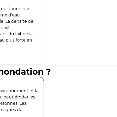
teur fourni par
lume d’eau
e. La densité de
n est
ant du fait de la
u plus forte en
inondation ?
environnement et la
ui peut éroder les
ersonnes. Les
 risques de