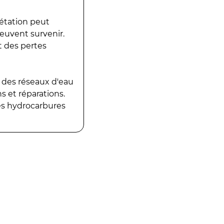
gétation peut
peuvent survenir.
t des pertes
 des réseaux d'eau
 et réparations.
es hydrocarbures