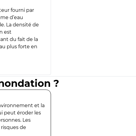
teur fourni par
lume d’eau
e. La densité de
n est
ant du fait de la
u plus forte en
inondation ?
environnement et la
ui peut éroder les
ersonnes. Les
 risques de