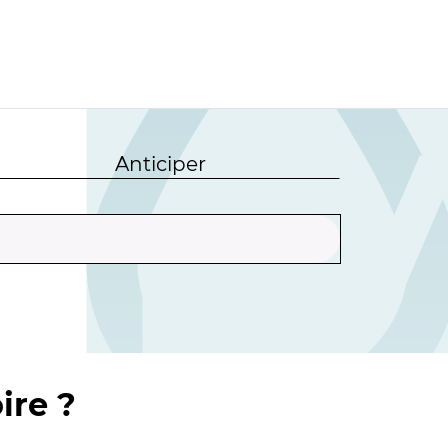
Anticiper
ire ?