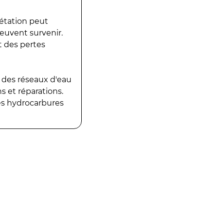
gétation peut
peuvent survenir.
t des pertes
 des réseaux d'eau
 et réparations.
es hydrocarbures