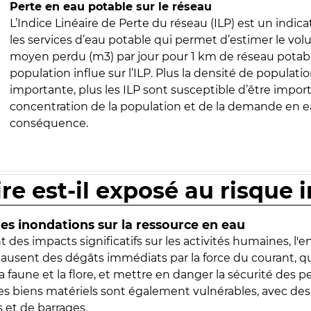
Perte en eau potable sur le réseau
L’Indice Linéaire de Perte du réseau (ILP) est un indica
les services d’eau potable qui permet d’estimer le vo
moyen perdu (m3) par jour pour 1 km de réseau potabl
population influe sur l’ILP. Plus la densité de populatio
importante, plus les ILP sont susceptible d’être import
concentration de la population et de la demande en ea
conséquence.
ire est-il exposé au risque 
s inondations sur la ressource en eau
 des impacts significatifs sur les activités humaines, l'
 causent des dégâts immédiats par la force du courant, q
 faune et la flore, et mettre en danger la sécurité des p
 les biens matériels sont également vulnérables, avec des
 et de barrages.