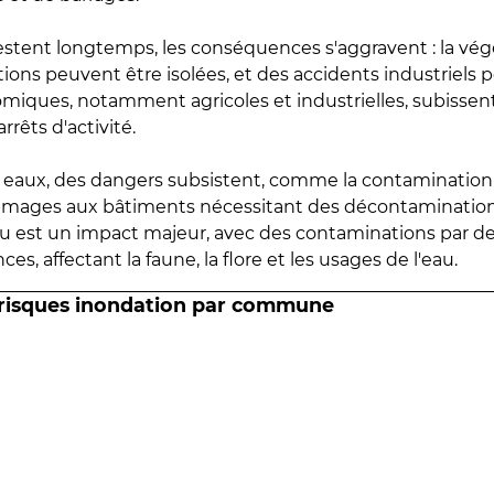
estent longtemps, les conséquences s'aggravent : la vé
tions peuvent être isolées, et des accidents industriels 
omiques, notamment agricoles et industrielles, subissen
rrêts d'activité.
es eaux, des dangers subsistent, comme la contamination
mmages aux bâtiments nécessitant des décontaminations
eau est un impact majeur, avec des contaminations par d
es, affectant la faune, la flore et les usages de l'eau.
 risques inondation par commune