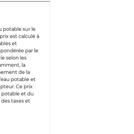
 potable sur le
rix est calculé à
ables et
 pondérée par le
e selon les
tamment, la
gnement de la
’eau potable et
epteur. Ce prix
 potable et du
 des taxes et