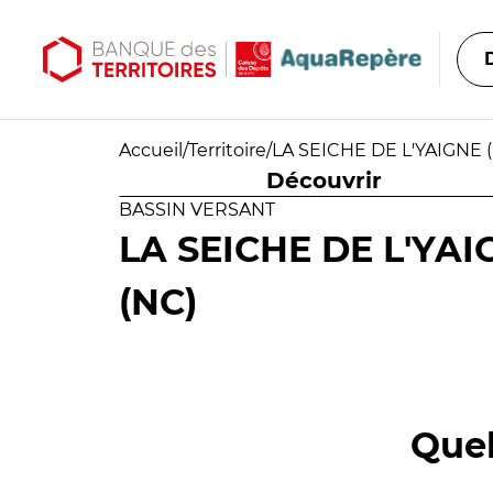
Aller au contenu principal
Aller au menu principal
Accueil
/
Territoire
/
LA SEICHE DE L'YAIGNE (N
Découvrir
BASSIN VERSANT
LA SEICHE DE L'YAIG
(NC)
Quel