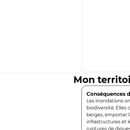
Mon territo
Conséquences de
Les inondations ont
biodiversité. Elles
berges, emporter la
infrastructures et
ruptures de digues