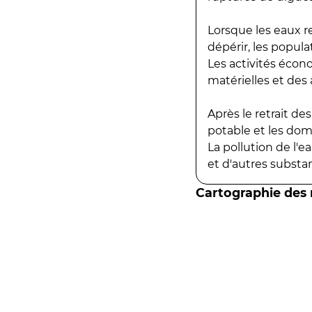
Lorsque les eaux r
dépérir, les popula
Les activités écon
matérielles et des a
Après le retrait d
potable et les do
La pollution de l'
et d'autres substanc
Cartographie des