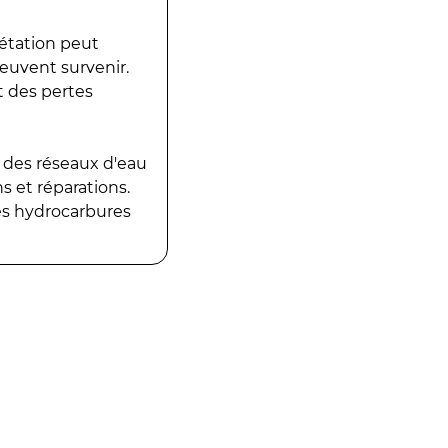
gétation peut
peuvent survenir.
t des pertes
 des réseaux d'eau
 et réparations.
es hydrocarbures