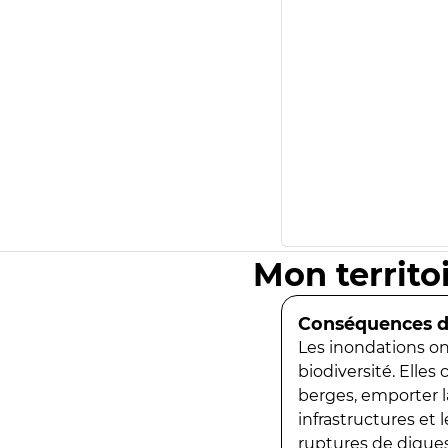
Mon territo
Conséquences de
Les inondations ont
biodiversité. Elles
berges, emporter la
infrastructures et
ruptures de digues