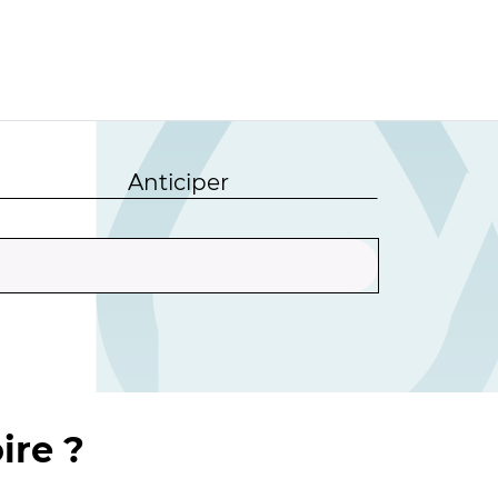
Anticiper
ire ?