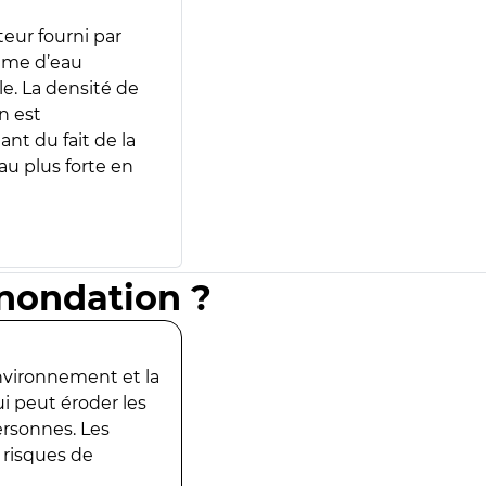
teur fourni par
lume d’eau
e. La densité de
n est
ant du fait de la
u plus forte en
inondation ?
environnement et la
ui peut éroder les
ersonnes. Les
 risques de