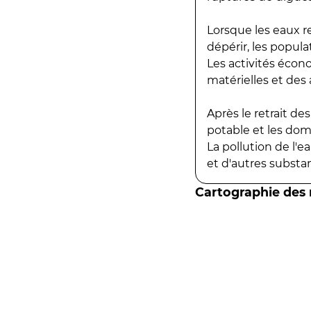
Lorsque les eaux r
dépérir, les popula
Les activités écon
matérielles et des a
Après le retrait d
potable et les do
La pollution de l'
et d'autres substanc
Cartographie des