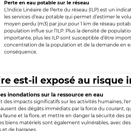
Perte en eau potable sur le réseau
L’Indice Linéaire de Perte du réseau (ILP) est un indica
les services d’eau potable qui permet d’estimer le vo
moyen perdu (m3) par jour pour 1 km de réseau potabl
population influe sur l’ILP. Plus la densité de populatio
importante, plus les ILP sont susceptible d’être import
concentration de la population et de la demande en ea
conséquence.
ire est-il exposé au risque 
s inondations sur la ressource en eau
 des impacts significatifs sur les activités humaines, l'
 causent des dégâts immédiats par la force du courant, q
 faune et la flore, et mettre en danger la sécurité des p
 les biens matériels sont également vulnérables, avec des
 et de barrages.