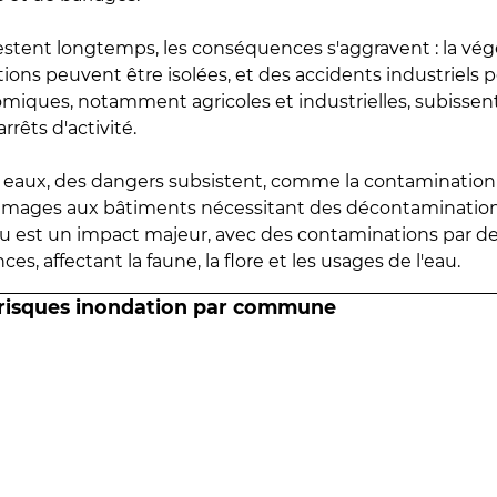
estent longtemps, les conséquences s'aggravent : la vé
tions peuvent être isolées, et des accidents industriels 
omiques, notamment agricoles et industrielles, subissen
rrêts d'activité.
es eaux, des dangers subsistent, comme la contamination
mmages aux bâtiments nécessitant des décontaminations
eau est un impact majeur, avec des contaminations par d
es, affectant la faune, la flore et les usages de l'eau.
 risques inondation par commune