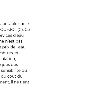
 potable sur le
RQUEJOL (C). Ce
services d’eau
e n’est pas
prix de l’eau
amètres, et
pulation,
iques des
 sensibilité du
 du coût du
ent, il ne tient