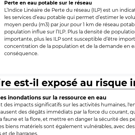
Perte en eau potable sur le réseau
L’Indice Linéaire de Perte du réseau (ILP) est un indica
les services d’eau potable qui permet d’estimer le vo
moyen perdu (m3) par jour pour 1 km de réseau potabl
population influe sur l’ILP. Plus la densité de populatio
importante, plus les ILP sont susceptible d’être import
concentration de la population et de la demande en ea
conséquence.
ire est-il exposé au risque 
s inondations sur la ressource en eau
 des impacts significatifs sur les activités humaines, l'
 causent des dégâts immédiats par la force du courant, q
 faune et la flore, et mettre en danger la sécurité des p
 les biens matériels sont également vulnérables, avec des
 et de barrages.