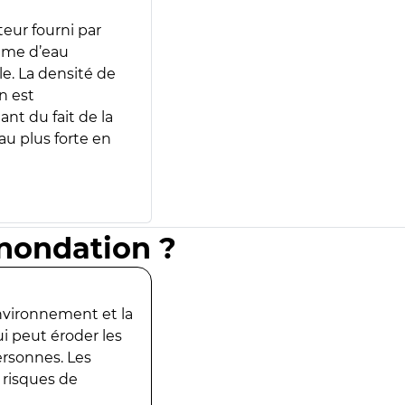
teur fourni par
lume d’eau
e. La densité de
n est
ant du fait de la
u plus forte en
inondation ?
environnement et la
ui peut éroder les
ersonnes. Les
 risques de