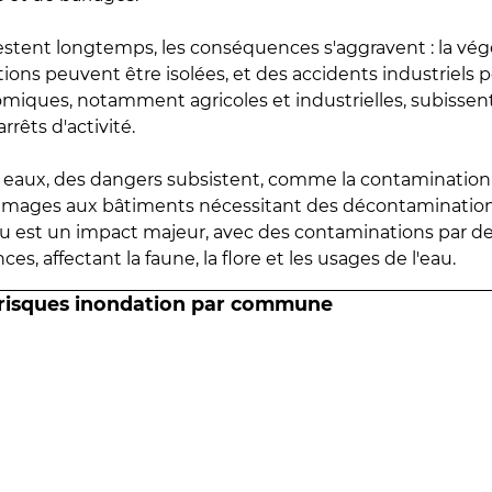
estent longtemps, les conséquences s'aggravent : la vé
tions peuvent être isolées, et des accidents industriels 
omiques, notamment agricoles et industrielles, subissen
rrêts d'activité.
es eaux, des dangers subsistent, comme la contamination
mmages aux bâtiments nécessitant des décontaminations
eau est un impact majeur, avec des contaminations par d
es, affectant la faune, la flore et les usages de l'eau.
 risques inondation par commune