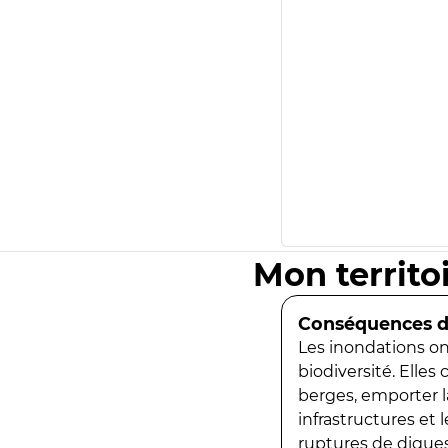
Mon territo
Conséquences de
Les inondations ont
biodiversité. Elles
berges, emporter la
infrastructures et
ruptures de digues