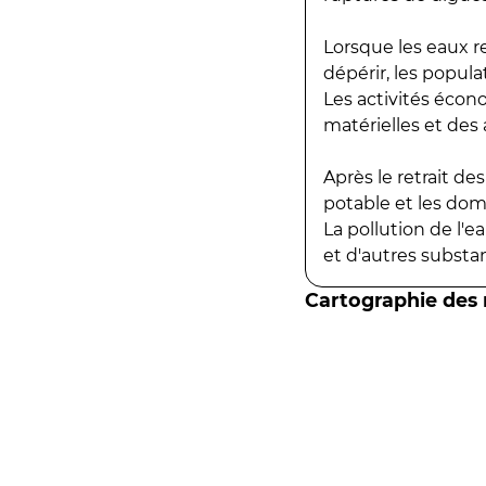
Lorsque les eaux r
dépérir, les popula
Les activités écon
matérielles et des a
Après le retrait d
potable et les do
La pollution de l'
et d'autres substanc
Cartographie des