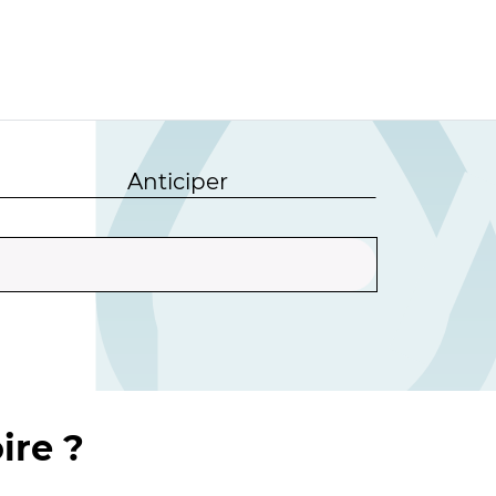
Anticiper
ire ?