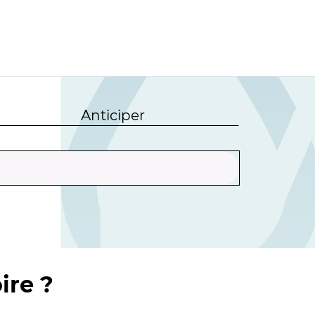
Anticiper
ire ?