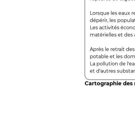
Lorsque les eaux r
dépérir, les popula
Les activités écon
matérielles et des a
Après le retrait d
potable et les do
La pollution de l'
et d'autres substanc
Cartographie des