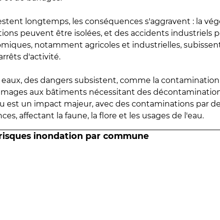
estent longtemps, les conséquences s'aggravent : la vé
tions peuvent être isolées, et des accidents industriels 
omiques, notamment agricoles et industrielles, subissen
rrêts d'activité.
es eaux, des dangers subsistent, comme la contamination
mmages aux bâtiments nécessitant des décontaminations
eau est un impact majeur, avec des contaminations par d
es, affectant la faune, la flore et les usages de l'eau.
 risques inondation par commune