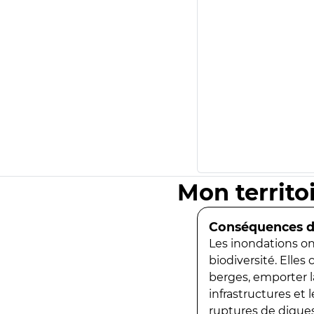
Mon territo
Conséquences de
Les inondations ont
biodiversité. Elles
berges, emporter la
infrastructures et
ruptures de digues