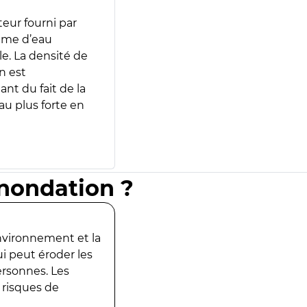
teur fourni par
lume d’eau
e. La densité de
n est
ant du fait de la
u plus forte en
inondation ?
environnement et la
ui peut éroder les
ersonnes. Les
 risques de