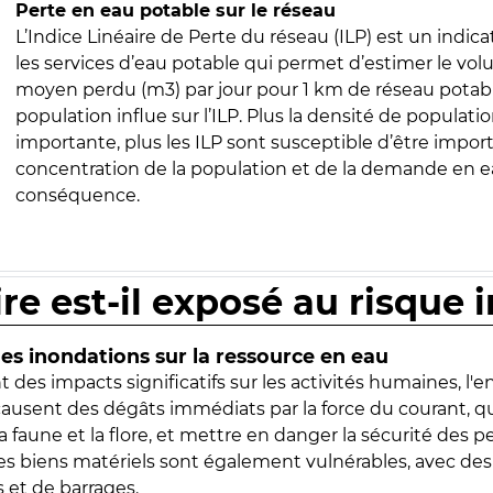
Perte en eau potable sur le réseau
L’Indice Linéaire de Perte du réseau (ILP) est un indica
les services d’eau potable qui permet d’estimer le vo
moyen perdu (m3) par jour pour 1 km de réseau potabl
population influe sur l’ILP. Plus la densité de populatio
importante, plus les ILP sont susceptible d’être import
concentration de la population et de la demande en ea
conséquence.
ire est-il exposé au risque 
s inondations sur la ressource en eau
 des impacts significatifs sur les activités humaines, l'
 causent des dégâts immédiats par la force du courant, q
 faune et la flore, et mettre en danger la sécurité des p
 les biens matériels sont également vulnérables, avec des
 et de barrages.