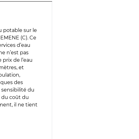
 potable sur le
SEMENE (C). Ce
services d’eau
e n’est pas
prix de l’eau
amètres, et
pulation,
iques des
 sensibilité du
 du coût du
ent, il ne tient