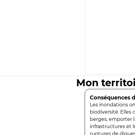
Mon territo
Conséquences de
Les inondations ont
biodiversité. Elles
berges, emporter la
infrastructures et
ruptures de digues