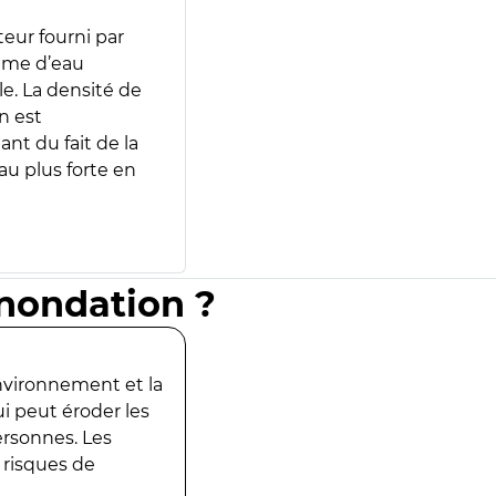
teur fourni par
lume d’eau
e. La densité de
n est
ant du fait de la
u plus forte en
inondation ?
environnement et la
ui peut éroder les
ersonnes. Les
 risques de