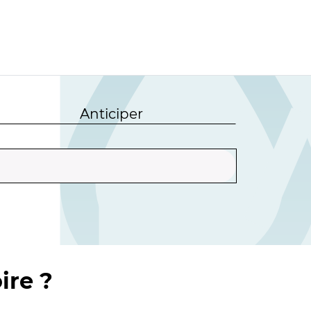
Anticiper
ire ?