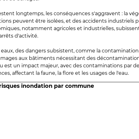
estent longtemps, les conséquences s'aggravent : la vé
tions peuvent être isolées, et des accidents industriels 
omiques, notamment agricoles et industrielles, subissen
rrêts d'activité.
es eaux, des dangers subsistent, comme la contamination
mmages aux bâtiments nécessitant des décontaminations
eau est un impact majeur, avec des contaminations par d
es, affectant la faune, la flore et les usages de l'eau.
 risques inondation par commune