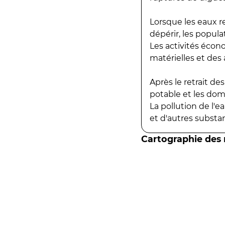
Lorsque les eaux r
dépérir, les popula
Les activités écon
matérielles et des a
Après le retrait d
potable et les do
La pollution de l'
et d'autres substanc
Cartographie des