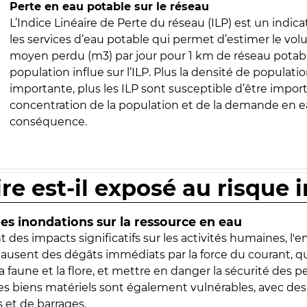
Perte en eau potable sur le réseau
L’Indice Linéaire de Perte du réseau (ILP) est un indica
les services d’eau potable qui permet d’estimer le vo
moyen perdu (m3) par jour pour 1 km de réseau potabl
population influe sur l’ILP. Plus la densité de populatio
importante, plus les ILP sont susceptible d’être import
concentration de la population et de la demande en ea
conséquence.
ire est-il exposé au risque 
s inondations sur la ressource en eau
 des impacts significatifs sur les activités humaines, l'
 causent des dégâts immédiats par la force du courant, q
 faune et la flore, et mettre en danger la sécurité des p
 les biens matériels sont également vulnérables, avec des
 et de barrages.