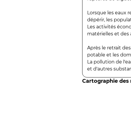
Lorsque les eaux r
dépérir, les popula
Les activités écon
matérielles et des a
Après le retrait d
potable et les do
La pollution de l'
et d'autres substanc
Cartographie des