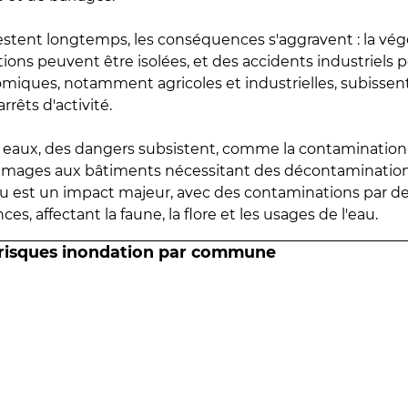
estent longtemps, les conséquences s'aggravent : la vé
tions peuvent être isolées, et des accidents industriels 
omiques, notamment agricoles et industrielles, subissen
rrêts d'activité.
es eaux, des dangers subsistent, comme la contamination
mmages aux bâtiments nécessitant des décontaminations
eau est un impact majeur, avec des contaminations par d
es, affectant la faune, la flore et les usages de l'eau.
 risques inondation par commune