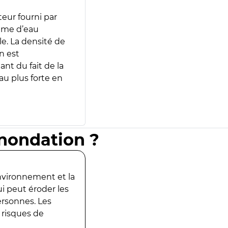
teur fourni par
lume d’eau
e. La densité de
n est
ant du fait de la
u plus forte en
inondation ?
environnement et la
ui peut éroder les
ersonnes. Les
 risques de