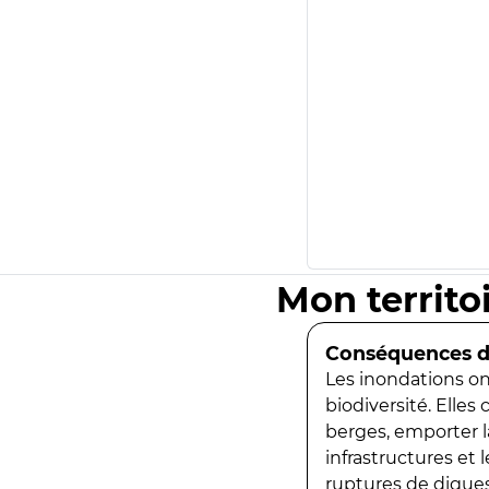
Mon territo
Conséquences de
Les inondations ont
biodiversité. Elles
berges, emporter la
infrastructures et
ruptures de digues