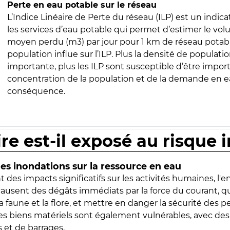
Perte en eau potable sur le réseau
L’Indice Linéaire de Perte du réseau (ILP) est un indica
les services d’eau potable qui permet d’estimer le vo
moyen perdu (m3) par jour pour 1 km de réseau potabl
population influe sur l’ILP. Plus la densité de populatio
importante, plus les ILP sont susceptible d’être import
concentration de la population et de la demande en ea
conséquence.
ire est-il exposé au risque 
s inondations sur la ressource en eau
 des impacts significatifs sur les activités humaines, l'
 causent des dégâts immédiats par la force du courant, q
 faune et la flore, et mettre en danger la sécurité des p
 les biens matériels sont également vulnérables, avec des
 et de barrages.