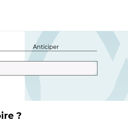
Anticiper
ire ?