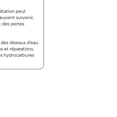
gétation peut
peuvent survenir.
t des pertes
 des réseaux d'eau
 et réparations.
es hydrocarbures