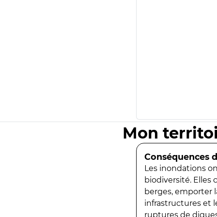
Mon territo
Conséquences de
Les inondations ont
biodiversité. Elles
berges, emporter la
infrastructures et
ruptures de digues