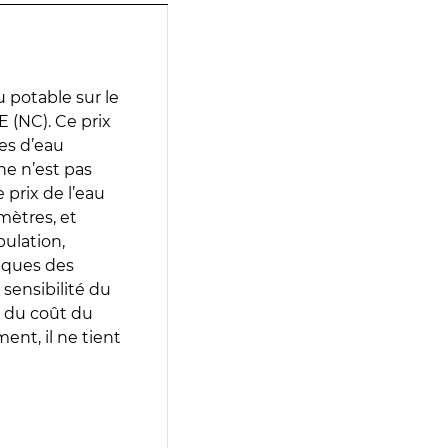
 potable sur le
(NC). Ce prix
ces d’eau
e n’est pas
prix de l’eau
amètres, et
pulation,
iques des
 sensibilité du
 du coût du
ent, il ne tient