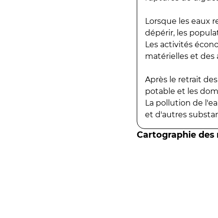
Lorsque les eaux r
dépérir, les popula
Les activités écon
matérielles et des a
Après le retrait d
potable et les do
La pollution de l'
et d'autres substanc
Cartographie des