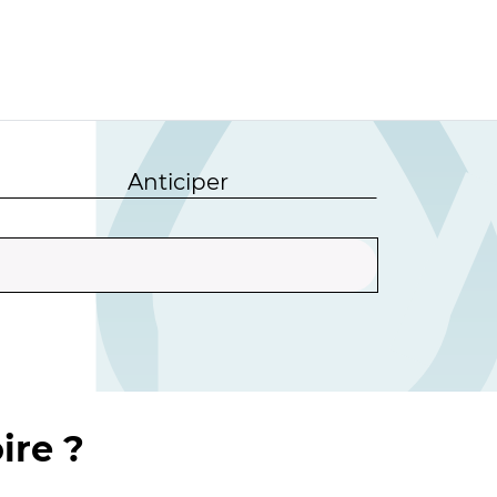
Anticiper
ire ?