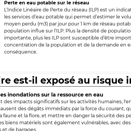
Perte en eau potable sur le réseau
L’Indice Linéaire de Perte du réseau (ILP) est un indica
les services d’eau potable qui permet d’estimer le vo
moyen perdu (m3) par jour pour 1 km de réseau potabl
population influe sur l’ILP. Plus la densité de populatio
importante, plus les ILP sont susceptible d’être import
concentration de la population et de la demande en ea
conséquence.
ire est-il exposé au risque 
s inondations sur la ressource en eau
 des impacts significatifs sur les activités humaines, l'
 causent des dégâts immédiats par la force du courant, q
 faune et la flore, et mettre en danger la sécurité des p
 les biens matériels sont également vulnérables, avec des
 et de barrages.