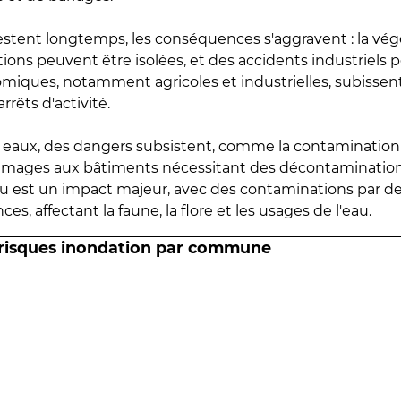
estent longtemps, les conséquences s'aggravent : la vé
tions peuvent être isolées, et des accidents industriels 
omiques, notamment agricoles et industrielles, subissen
rrêts d'activité.
es eaux, des dangers subsistent, comme la contamination
mmages aux bâtiments nécessitant des décontaminations
eau est un impact majeur, avec des contaminations par d
es, affectant la faune, la flore et les usages de l'eau.
 risques inondation par commune