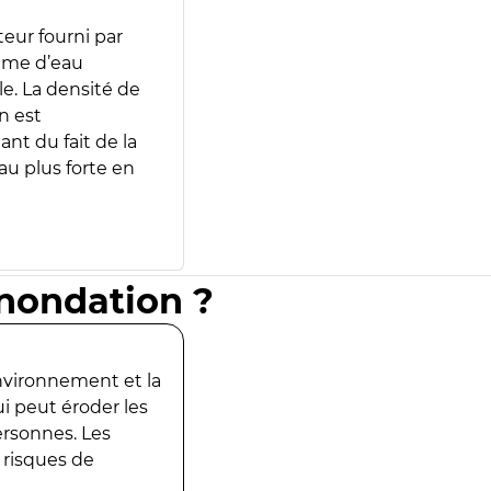
teur fourni par
lume d’eau
e. La densité de
n est
ant du fait de la
u plus forte en
inondation ?
environnement et la
ui peut éroder les
ersonnes. Les
 risques de