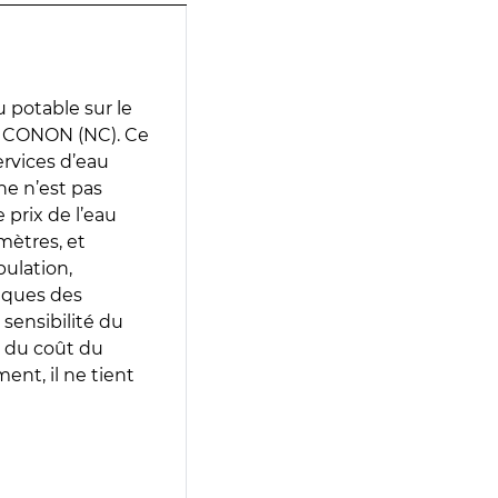
 potable sur le
 CONON (NC). Ce
services d’eau
e n’est pas
prix de l’eau
amètres, et
pulation,
iques des
 sensibilité du
 du coût du
ent, il ne tient