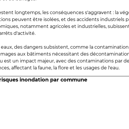
estent longtemps, les conséquences s'aggravent : la vé
tions peuvent être isolées, et des accidents industriels 
omiques, notamment agricoles et industrielles, subissen
rrêts d'activité.
es eaux, des dangers subsistent, comme la contamination
mmages aux bâtiments nécessitant des décontaminations
eau est un impact majeur, avec des contaminations par d
es, affectant la faune, la flore et les usages de l'eau.
 risques inondation par commune