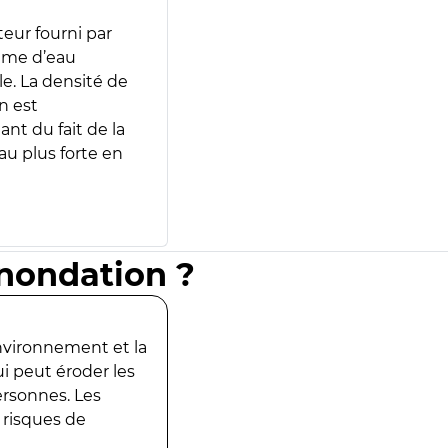
teur fourni par
lume d’eau
e. La densité de
n est
ant du fait de la
u plus forte en
inondation ?
environnement et la
ui peut éroder les
ersonnes. Les
 risques de