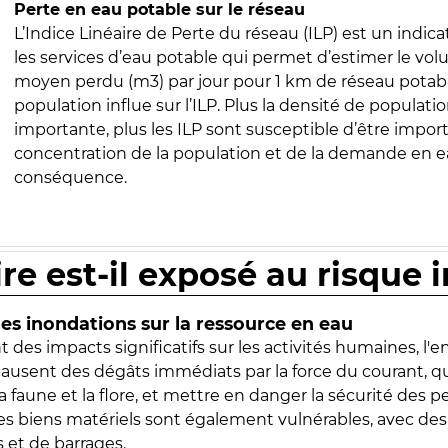
Perte en eau potable sur le réseau
L’Indice Linéaire de Perte du réseau (ILP) est un indica
les services d’eau potable qui permet d’estimer le vo
moyen perdu (m3) par jour pour 1 km de réseau potabl
population influe sur l’ILP. Plus la densité de populatio
importante, plus les ILP sont susceptible d’être import
concentration de la population et de la demande en ea
conséquence.
ire est-il exposé au risque 
s inondations sur la ressource en eau
 des impacts significatifs sur les activités humaines, l'
 causent des dégâts immédiats par la force du courant, q
 faune et la flore, et mettre en danger la sécurité des p
 les biens matériels sont également vulnérables, avec des
 et de barrages.