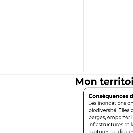
Mon territo
Conséquences de
Les inondations ont
biodiversité. Elles
berges, emporter la
infrastructures et
ruptures de digues