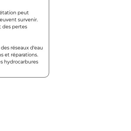
gétation peut
peuvent survenir.
t des pertes
 des réseaux d'eau
 et réparations.
es hydrocarbures