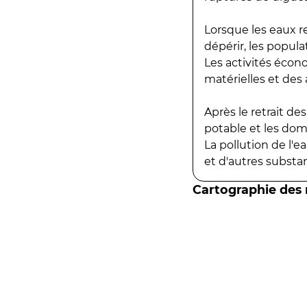
Lorsque les eaux r
dépérir, les popula
Les activités écon
matérielles et des a
Après le retrait d
potable et les do
La pollution de l'
et d'autres substanc
Cartographie des