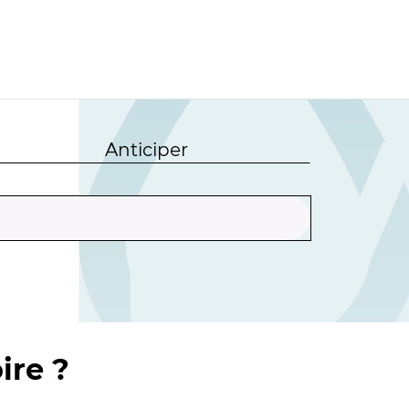
Anticiper
ire ?