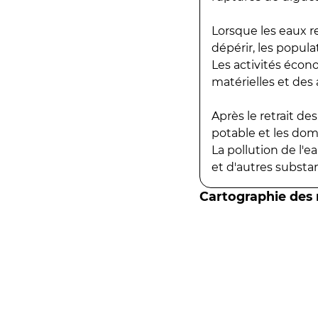
Lorsque les eaux r
dépérir, les popula
Les activités écon
matérielles et des a
Après le retrait d
potable et les do
La pollution de l'
et d'autres substanc
Cartographie des