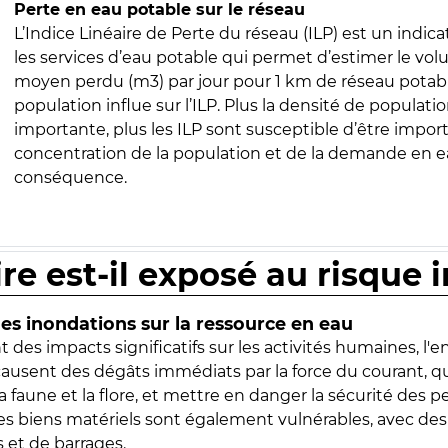
Perte en eau potable sur le réseau
L’Indice Linéaire de Perte du réseau (ILP) est un indica
les services d’eau potable qui permet d’estimer le vo
moyen perdu (m3) par jour pour 1 km de réseau potabl
population influe sur l’ILP. Plus la densité de populatio
importante, plus les ILP sont susceptible d’être import
concentration de la population et de la demande en ea
conséquence.
ire est-il exposé au risque 
s inondations sur la ressource en eau
 des impacts significatifs sur les activités humaines, l'
 causent des dégâts immédiats par la force du courant, q
 faune et la flore, et mettre en danger la sécurité des p
 les biens matériels sont également vulnérables, avec des
 et de barrages.