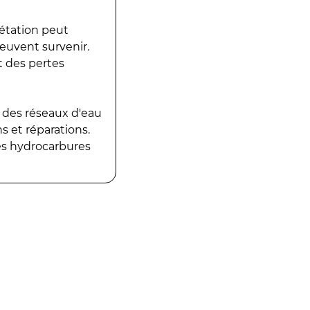
gétation peut
peuvent survenir.
t des pertes
 des réseaux d'eau
 et réparations.
es hydrocarbures