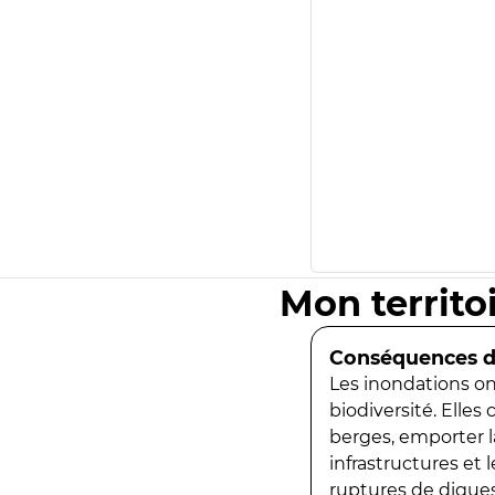
Mon territo
Conséquences de
Les inondations ont
biodiversité. Elles
berges, emporter la
infrastructures et
ruptures de digues