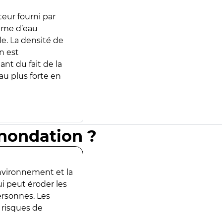
teur fourni par
lume d’eau
e. La densité de
n est
ant du fait de la
u plus forte en
inondation ?
environnement et la
ui peut éroder les
ersonnes. Les
 risques de