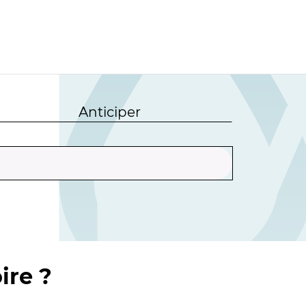
Anticiper
ire ?