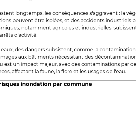
estent longtemps, les conséquences s'aggravent : la vé
tions peuvent être isolées, et des accidents industriels 
omiques, notamment agricoles et industrielles, subissen
rrêts d'activité.
es eaux, des dangers subsistent, comme la contamination
mmages aux bâtiments nécessitant des décontaminations
eau est un impact majeur, avec des contaminations par d
es, affectant la faune, la flore et les usages de l'eau.
 risques inondation par commune