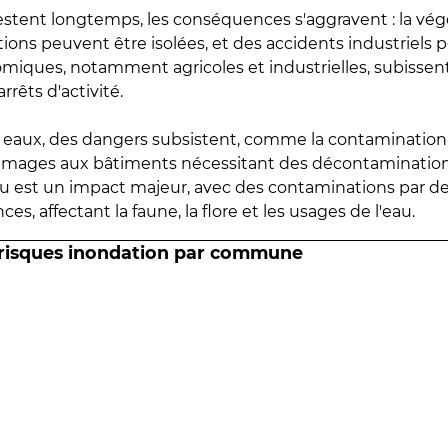
estent longtemps, les conséquences s'aggravent : la vé
tions peuvent être isolées, et des accidents industriels 
omiques, notamment agricoles et industrielles, subissen
rrêts d'activité.
es eaux, des dangers subsistent, comme la contamination
mmages aux bâtiments nécessitant des décontaminations
eau est un impact majeur, avec des contaminations par d
es, affectant la faune, la flore et les usages de l'eau.
 risques inondation par commune