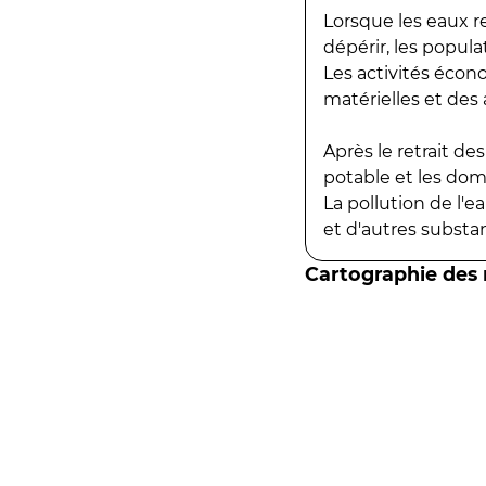
Lorsque les eaux r
dépérir, les popula
Les activités écon
matérielles et des a
Après le retrait d
potable et les do
La pollution de l'
et d'autres substanc
Cartographie des