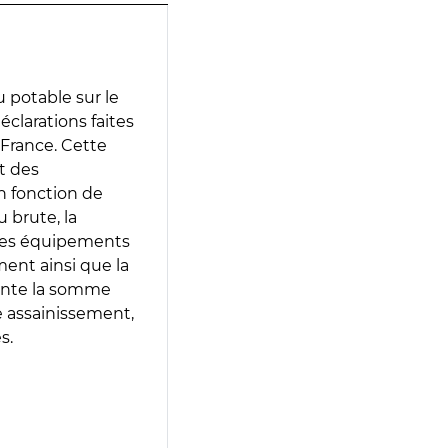
 potable sur le
éclarations faites
 France. Cette
t des
en fonction de
 brute, la
 les équipements
ment ainsi que la
sente la somme
e assainissement,
s.