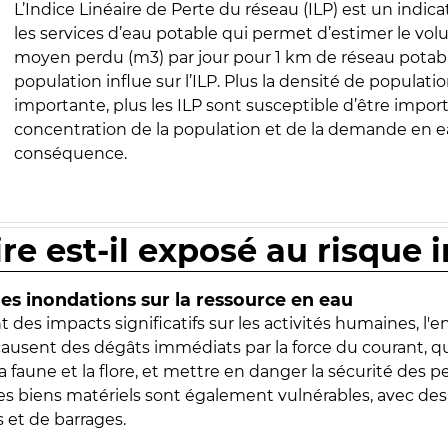
L’Indice Linéaire de Perte du réseau (ILP) est un indica
les services d’eau potable qui permet d’estimer le vo
moyen perdu (m3) par jour pour 1 km de réseau potabl
population influe sur l’ILP. Plus la densité de populatio
importante, plus les ILP sont susceptible d’être import
concentration de la population et de la demande en ea
conséquence.
ire est-il exposé au risque 
s inondations sur la ressource en eau
 des impacts significatifs sur les activités humaines, l'
 causent des dégâts immédiats par la force du courant, q
 faune et la flore, et mettre en danger la sécurité des p
 les biens matériels sont également vulnérables, avec des
 et de barrages.