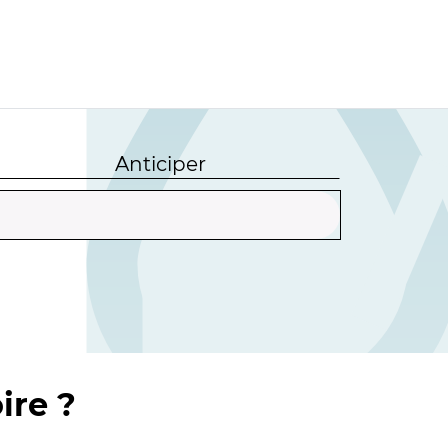
Anticiper
ire ?