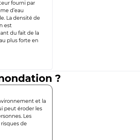
teur fourni par
lume d’eau
e. La densité de
n est
ant du fait de la
u plus forte en
inondation ?
environnement et la
ui peut éroder les
ersonnes. Les
 risques de