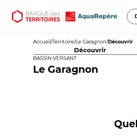
Aller au contenu principal
Aller au menu principal
Accueil
/
Territoire
/
Le Garagnon
/
Découvrir
Découvrir
BASSIN VERSANT
Le Garagnon
Quel