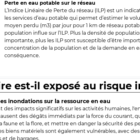
Perte en eau potable sur le réseau
L’Indice Linéaire de Perte du réseau (ILP) est un indica
les services d’eau potable qui permet d’estimer le vo
moyen perdu (m3) par jour pour 1 km de réseau potabl
population influe sur l’ILP. Plus la densité de populatio
importante, plus les ILP sont susceptible d’être import
concentration de la population et de la demande en ea
conséquence.
ire est-il exposé au risque 
s inondations sur la ressource en eau
 des impacts significatifs sur les activités humaines, l'
 causent des dégâts immédiats par la force du courant, q
 faune et la flore, et mettre en danger la sécurité des p
 les biens matériels sont également vulnérables, avec des
 et de barrages.