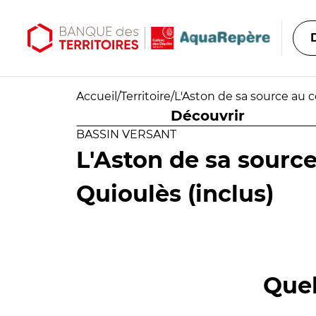
Aller au contenu principal
Aller au menu principal
Accueil
/
Territoire
/
L'Aston de sa source au c
Découvrir
BASSIN VERSANT
L'Aston de sa sourc
Quioulès (inclus)
Quel