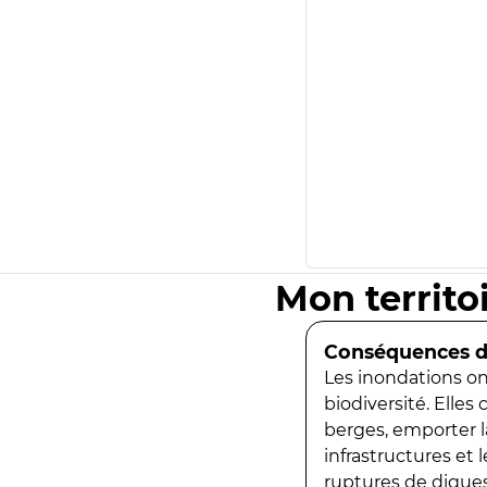
Mon territo
Conséquences de
Les inondations ont
biodiversité. Elles
berges, emporter la
infrastructures et
ruptures de digues