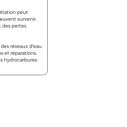
gétation peut
peuvent survenir.
t des pertes
 des réseaux d'eau
 et réparations.
es hydrocarbures