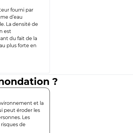
teur fourni par
lume d’eau
e. La densité de
n est
ant du fait de la
u plus forte en
inondation ?
environnement et la
ui peut éroder les
ersonnes. Les
 risques de