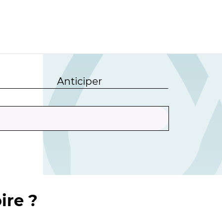
Anticiper
ire ?