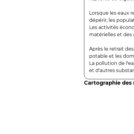
Lorsque les eaux r
dépérir, les popula
Les activités écon
matérielles et des a
Après le retrait d
potable et les do
La pollution de l'
et d'autres substanc
Cartographie des