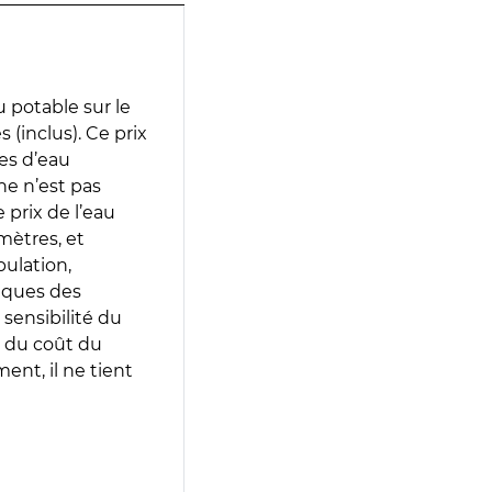
 potable sur le
 (inclus). Ce prix
ces d’eau
e n’est pas
prix de l’eau
amètres, et
pulation,
iques des
 sensibilité du
 du coût du
ent, il ne tient