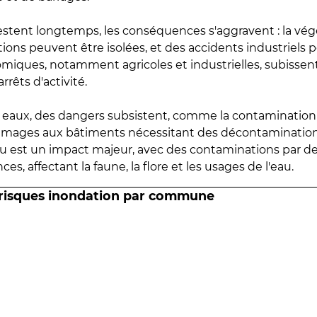
estent longtemps, les conséquences s'aggravent : la vé
tions peuvent être isolées, et des accidents industriels 
omiques, notamment agricoles et industrielles, subissen
rrêts d'activité.
es eaux, des dangers subsistent, comme la contamination
mmages aux bâtiments nécessitant des décontaminations
eau est un impact majeur, avec des contaminations par d
es, affectant la faune, la flore et les usages de l'eau.
 risques inondation par commune