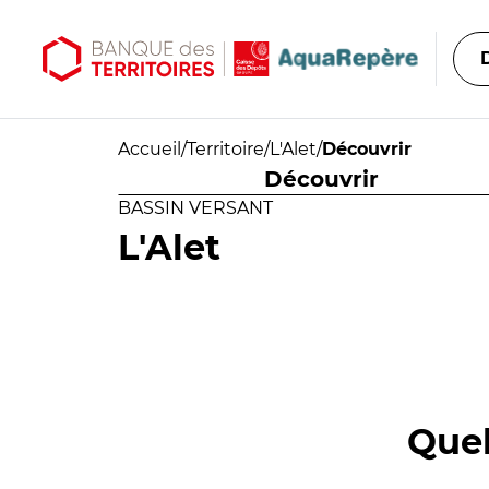
Aller au contenu principal
Aller au menu principal
Accueil
/
Territoire
/
L'Alet
/
Découvrir
Découvrir
BASSIN VERSANT
L'Alet
Quel