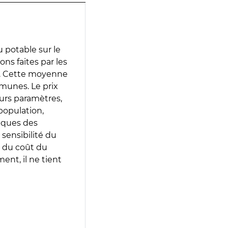
 potable sur le
ions faites par les
e. Cette moyenne
munes. Le prix
eurs paramètres,
population,
iques des
 sensibilité du
 du coût du
ent, il ne tient