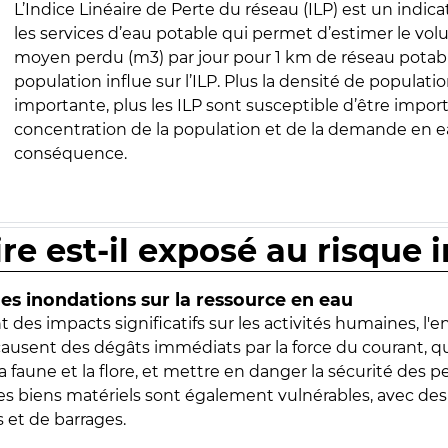
L’Indice Linéaire de Perte du réseau (ILP) est un indica
les services d’eau potable qui permet d’estimer le vo
moyen perdu (m3) par jour pour 1 km de réseau potabl
population influe sur l’ILP. Plus la densité de populatio
importante, plus les ILP sont susceptible d’être import
concentration de la population et de la demande en ea
conséquence.
ire est-il exposé au risque 
s inondations sur la ressource en eau
 des impacts significatifs sur les activités humaines, l'
 causent des dégâts immédiats par la force du courant, q
 faune et la flore, et mettre en danger la sécurité des p
 les biens matériels sont également vulnérables, avec des
 et de barrages.