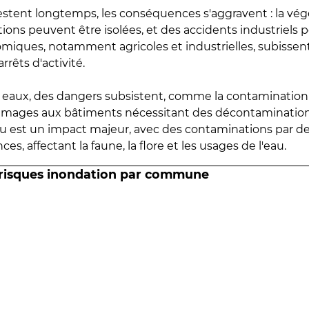
estent longtemps, les conséquences s'aggravent : la vé
tions peuvent être isolées, et des accidents industriels 
omiques, notamment agricoles et industrielles, subissen
rrêts d'activité.
es eaux, des dangers subsistent, comme la contamination
mmages aux bâtiments nécessitant des décontaminations
eau est un impact majeur, avec des contaminations par d
es, affectant la faune, la flore et les usages de l'eau.
 risques inondation par commune