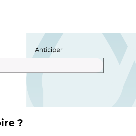
Anticiper
ire ?