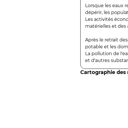
Lorsque les eaux r
dépérir, les popula
Les activités écon
matérielles et des a
Après le retrait d
potable et les do
La pollution de l'
et d'autres substanc
Cartographie des