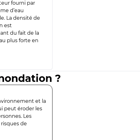
teur fourni par
lume d’eau
e. La densité de
n est
ant du fait de la
u plus forte en
inondation ?
environnement et la
ui peut éroder les
ersonnes. Les
 risques de