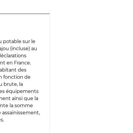
 potable sur le
jou (incluse) au
déclarations
ent en France.
abitant des
en fonction de
 brute, la
 les équipements
ment ainsi que la
sente la somme
e assainissement,
s.