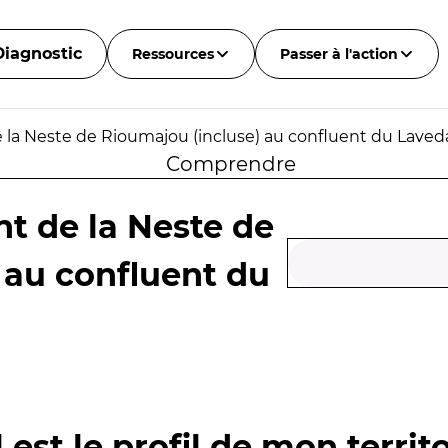
Diagnostic
Ressources
Passer à l'action
 la Neste de Rioumajou (incluse) au confluent du Lave
Comprendre
nt de la Neste de
 au confluent du
 est le profil de mon territo