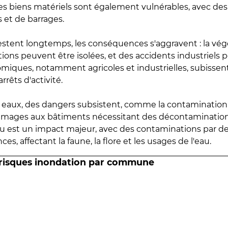
 les biens matériels sont également vulnérables, avec des
 et de barrages.
estent longtemps, les conséquences s'aggravent : la vé
tions peuvent être isolées, et des accidents industriels 
omiques, notamment agricoles et industrielles, subissen
rrêts d'activité.
es eaux, des dangers subsistent, comme la contamination
mmages aux bâtiments nécessitant des décontaminations
eau est un impact majeur, avec des contaminations par d
es, affectant la faune, la flore et les usages de l'eau.
 risques inondation par commune