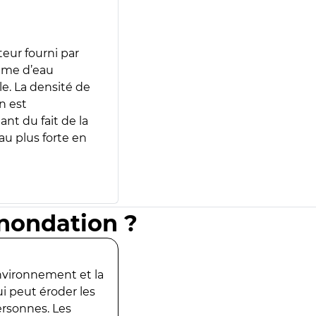
teur fourni par
lume d’eau
e. La densité de
n est
ant du fait de la
u plus forte en
inondation ?
environnement et la
ui peut éroder les
ersonnes. Les