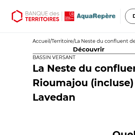
Aller au contenu principal
Aller au menu principal
Accueil
/
Territoire
/
La Neste du confluent de
Découvrir
BASSIN VERSANT
La Neste du conflue
Rioumajou (incluse)
Lavedan
Quel