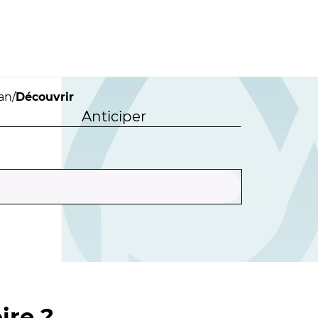
dan
/
Découvrir
Anticiper
ire ?