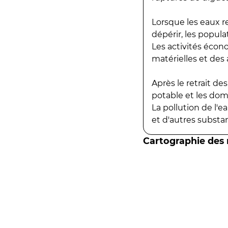
Lorsque les eaux r
dépérir, les popula
Les activités écon
matérielles et des a
Après le retrait d
potable et les do
La pollution de l'
et d'autres substanc
Cartographie des