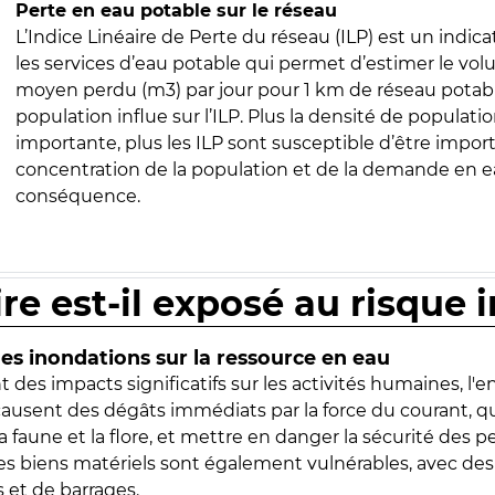
Perte en eau potable sur le réseau
L’Indice Linéaire de Perte du réseau (ILP) est un indica
les services d’eau potable qui permet d’estimer le vo
moyen perdu (m3) par jour pour 1 km de réseau potabl
population influe sur l’ILP. Plus la densité de populatio
importante, plus les ILP sont susceptible d’être import
concentration de la population et de la demande en ea
conséquence.
ire est-il exposé au risque 
s inondations sur la ressource en eau
 des impacts significatifs sur les activités humaines, l'
 causent des dégâts immédiats par la force du courant, q
 faune et la flore, et mettre en danger la sécurité des p
 les biens matériels sont également vulnérables, avec des
 et de barrages.