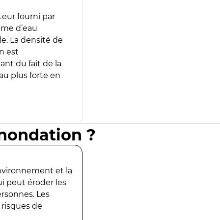
teur fourni par
lume d’eau
e. La densité de
n est
ant du fait de la
u plus forte en
inondation ?
environnement et la
ui peut éroder les
ersonnes. Les
 risques de