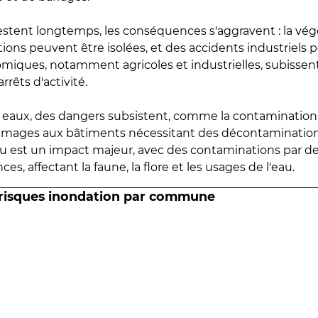
estent longtemps, les conséquences s'aggravent : la vé
tions peuvent être isolées, et des accidents industriels 
omiques, notamment agricoles et industrielles, subissen
rrêts d'activité.
es eaux, des dangers subsistent, comme la contamination
mmages aux bâtiments nécessitant des décontaminations
eau est un impact majeur, avec des contaminations par d
es, affectant la faune, la flore et les usages de l'eau.
 risques inondation par commune