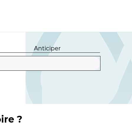
Anticiper
ire ?