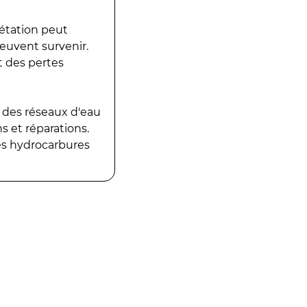
gétation peut
peuvent survenir.
t des pertes
 des réseaux d'eau
 et réparations.
es hydrocarbures