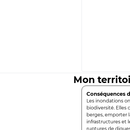
Mon territo
Conséquences de
Les inondations ont
biodiversité. Elles
berges, emporter la
infrastructures et
ruptures de digues