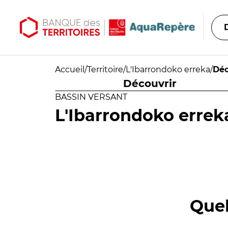
Aller au contenu principal
Aller au menu principal
Accueil
/
Territoire
/
L'Ibarrondoko erreka
/
Déc
Découvrir
BASSIN VERSANT
L'Ibarrondoko errek
Quel