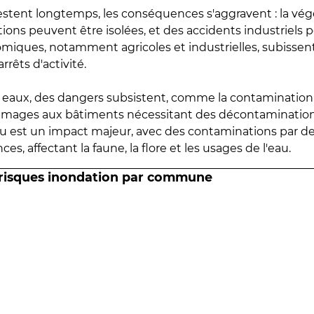
estent longtemps, les conséquences s'aggravent : la vé
tions peuvent être isolées, et des accidents industriels 
omiques, notamment agricoles et industrielles, subissen
rrêts d'activité.
es eaux, des dangers subsistent, comme la contamination
mmages aux bâtiments nécessitant des décontaminations
eau est un impact majeur, avec des contaminations par d
es, affectant la faune, la flore et les usages de l'eau.
 risques inondation par commune