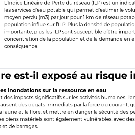
L’Indice Linéaire de Perte du réseau (ILP) est un indica
les services d’eau potable qui permet d’estimer le vo
moyen perdu (m3) par jour pour 1 km de réseau potabl
population influe sur l’ILP. Plus la densité de populatio
importante, plus les ILP sont susceptible d’être import
concentration de la population et de la demande en ea
conséquence.
ire est-il exposé au risque 
s inondations sur la ressource en eau
 des impacts significatifs sur les activités humaines, l'
 causent des dégâts immédiats par la force du courant, q
 faune et la flore, et mettre en danger la sécurité des p
 les biens matériels sont également vulnérables, avec des
 et de barrages.