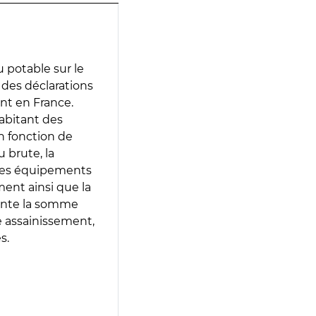
 potable sur le
r des déclarations
ent en France.
abitant des
en fonction de
 brute, la
 les équipements
ment ainsi que la
sente la somme
e assainissement,
s.