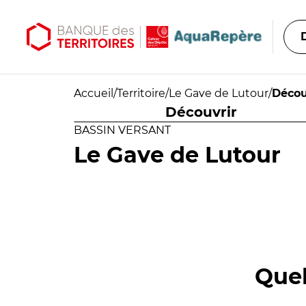
Aller au contenu principal
Aller au menu principal
Accueil
/
Territoire
/
Le Gave de Lutour
/
Décou
Découvrir
BASSIN VERSANT
Le Gave de Lutour
Quel