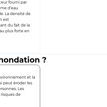
teur fourni par
lume d’eau
e. La densité de
n est
ant du fait de la
u plus forte en
inondation ?
environnement et la
ui peut éroder les
ersonnes. Les
 risques de