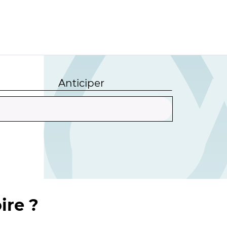
Anticiper
ire ?