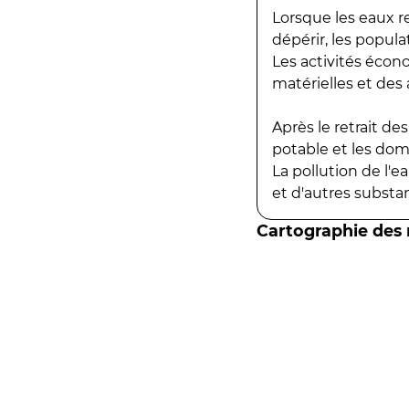
Lorsque les eaux r
dépérir, les popula
Les activités écon
matérielles et des a
Après le retrait d
potable et les do
La pollution de l'
et d'autres substanc
Cartographie des