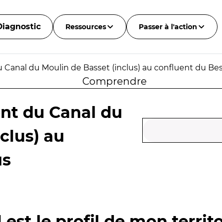
Diagnostic
Ressources
Passer à l'action
du Canal du Moulin de Basset (inclus) au confluent du Be
Comprendre
ent du Canal du
clus) au
us
 est le profil de mon territo