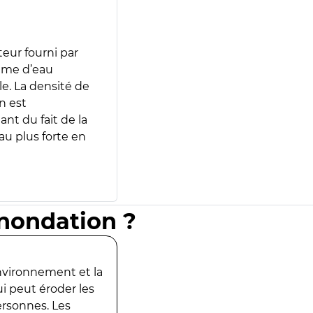
teur fourni par
lume d’eau
e. La densité de
n est
ant du fait de la
u plus forte en
inondation ?
environnement et la
ui peut éroder les
ersonnes. Les