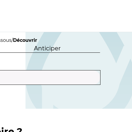
ssous
/
Découvrir
Anticiper
ire ?