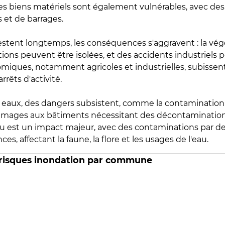
 les biens matériels sont également vulnérables, avec des
 et de barrages.
estent longtemps, les conséquences s'aggravent : la vé
tions peuvent être isolées, et des accidents industriels 
omiques, notamment agricoles et industrielles, subissen
rrêts d'activité.
es eaux, des dangers subsistent, comme la contamination
mmages aux bâtiments nécessitant des décontaminations
eau est un impact majeur, avec des contaminations par d
es, affectant la faune, la flore et les usages de l'eau.
 risques inondation par commune