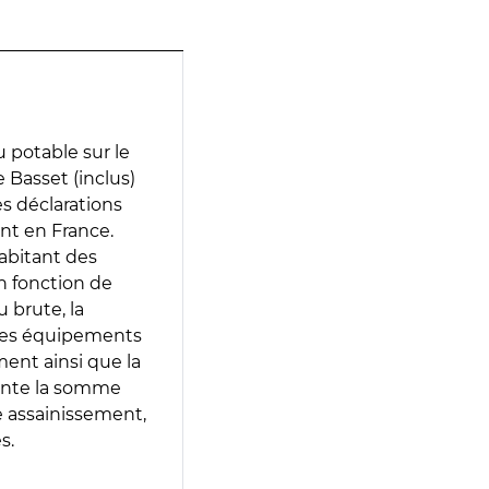
 potable sur le
 Basset (inclus)
es déclarations
ent en France.
abitant des
en fonction de
 brute, la
 les équipements
ment ainsi que la
sente la somme
e assainissement,
s.