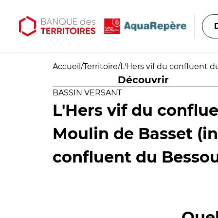
Aller au contenu principal
Aller au menu principal
Accueil
/
Territoire
/
L'Hers vif du confluent 
Découvrir
BASSIN VERSANT
L'Hers vif du conflu
Moulin de Basset (in
confluent du Besso
Quel