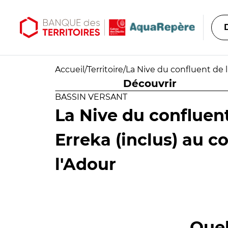
Aller au contenu principal
Aller au menu principal
Accueil
/
Territoire
/
La Nive du confluent de l
Découvrir
BASSIN VERSANT
La Nive du confluent
Erreka (inclus) au c
l'Adour
Quel