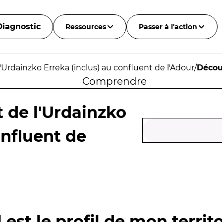
Diagnostic
Ressources
Passer à l'action
'Urdainzko Erreka (inclus) au confluent de l'Adour
/
Décou
Comprendre
 de l'Urdainzko
onfluent de
 est le profil de mon territo