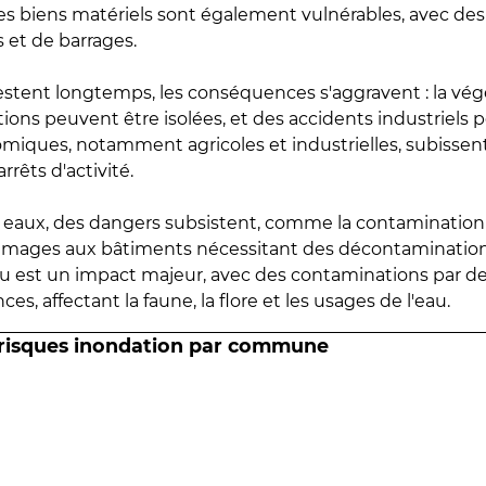
 les biens matériels sont également vulnérables, avec des
 et de barrages.
estent longtemps, les conséquences s'aggravent : la vé
tions peuvent être isolées, et des accidents industriels 
omiques, notamment agricoles et industrielles, subissen
rrêts d'activité.
es eaux, des dangers subsistent, comme la contamination
mmages aux bâtiments nécessitant des décontaminations
eau est un impact majeur, avec des contaminations par d
es, affectant la faune, la flore et les usages de l'eau.
 risques inondation par commune