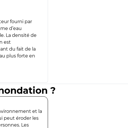
teur fourni par
lume d’eau
e. La densité de
n est
ant du fait de la
u plus forte en
inondation ?
environnement et la
ui peut éroder les
ersonnes. Les