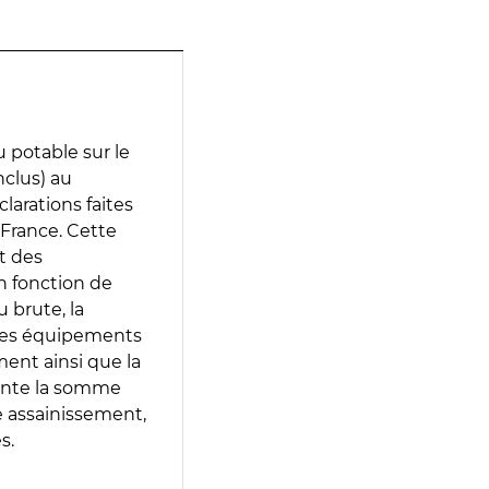
 potable sur le
nclus) au
clarations faites
 France. Cette
t des
en fonction de
 brute, la
 les équipements
ment ainsi que la
sente la somme
e assainissement,
s.