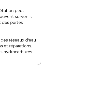
gétation peut
peuvent survenir.
t des pertes
 des réseaux d'eau
 et réparations.
es hydrocarbures