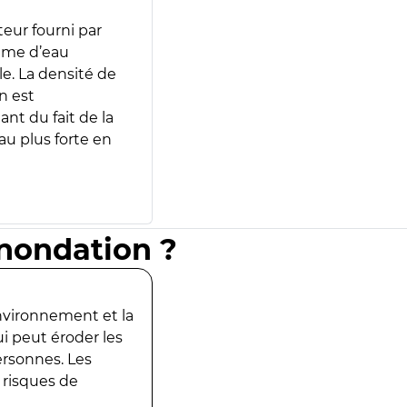
teur fourni par
lume d’eau
e. La densité de
n est
ant du fait de la
u plus forte en
inondation ?
environnement et la
ui peut éroder les
ersonnes. Les
 risques de