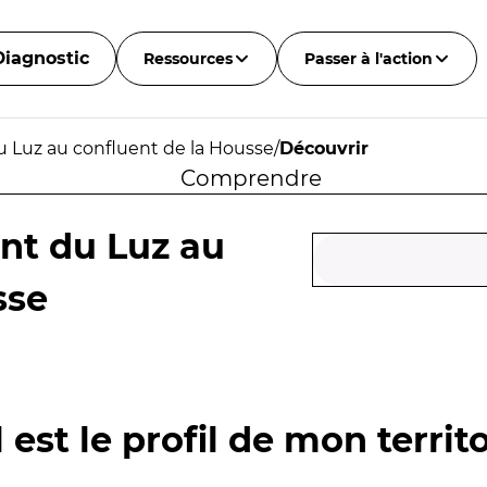
Diagnostic
Ressources
Passer à l'action
u Luz au confluent de la Housse
/
Découvrir
Comprendre
nt du Luz au
sse
 est le profil de mon territo