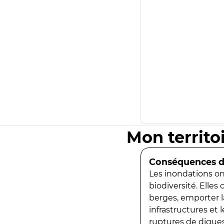
Mon territo
Conséquences de
Les inondations ont
biodiversité. Elles
berges, emporter la
infrastructures et
ruptures de digues