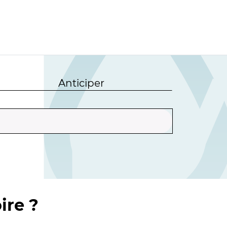
Anticiper
ire ?