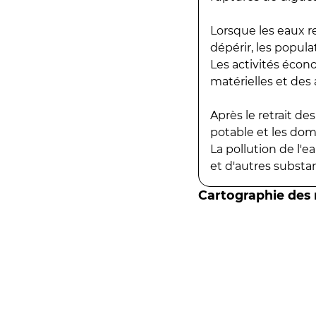
Lorsque les eaux r
dépérir, les popula
Les activités écon
matérielles et des a
Après le retrait d
potable et les do
La pollution de l'
et d'autres substanc
Cartographie des