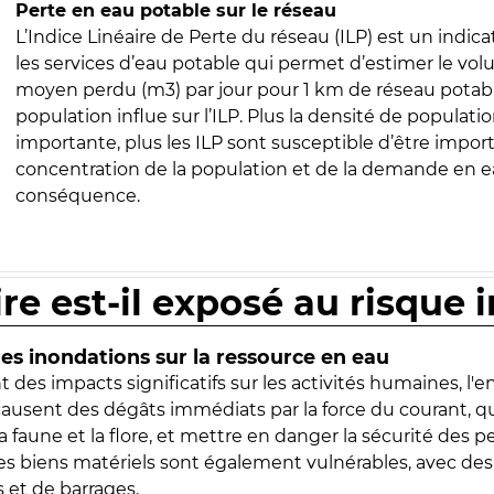
Perte en eau potable sur le réseau
L’Indice Linéaire de Perte du réseau (ILP) est un indica
les services d’eau potable qui permet d’estimer le vo
moyen perdu (m3) par jour pour 1 km de réseau potabl
population influe sur l’ILP. Plus la densité de populatio
importante, plus les ILP sont susceptible d’être import
concentration de la population et de la demande en ea
conséquence.
ire est-il exposé au risque 
s inondations sur la ressource en eau
 des impacts significatifs sur les activités humaines, l'
 causent des dégâts immédiats par la force du courant, q
 faune et la flore, et mettre en danger la sécurité des p
 les biens matériels sont également vulnérables, avec des
 et de barrages.