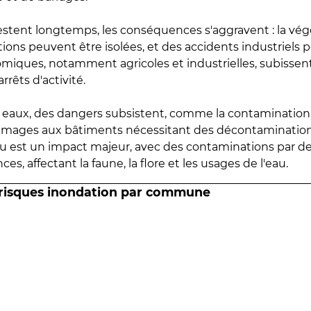
estent longtemps, les conséquences s'aggravent : la vé
tions peuvent être isolées, et des accidents industriels 
omiques, notamment agricoles et industrielles, subissen
rrêts d'activité.
es eaux, des dangers subsistent, comme la contamination
mmages aux bâtiments nécessitant des décontaminations
eau est un impact majeur, avec des contaminations par d
es, affectant la faune, la flore et les usages de l'eau.
 risques inondation par commune