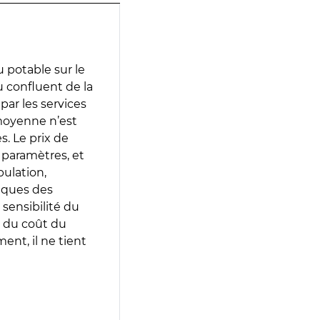
 potable sur le
u confluent de la
 par les services
moyenne n’est
. Le prix de
s paramètres, et
pulation,
iques des
 sensibilité du
 du coût du
ent, il ne tient