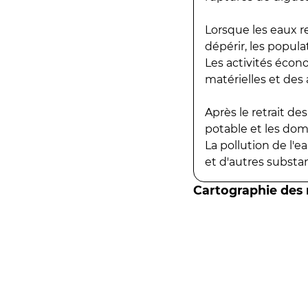
Lorsque les eaux r
dépérir, les popula
Les activités écon
matérielles et des a
Après le retrait d
potable et les do
La pollution de l'
et d'autres substanc
Cartographie des