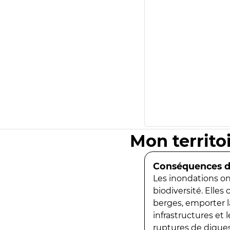
Mon territo
Conséquences de
Les inondations ont
biodiversité. Elles
berges, emporter la
infrastructures et
ruptures de digues