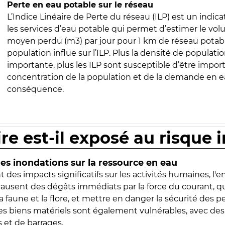
Perte en eau potable sur le réseau
L’Indice Linéaire de Perte du réseau (ILP) est un indica
les services d’eau potable qui permet d’estimer le vo
moyen perdu (m3) par jour pour 1 km de réseau potabl
population influe sur l’ILP. Plus la densité de populatio
importante, plus les ILP sont susceptible d’être import
concentration de la population et de la demande en ea
conséquence.
ire est-il exposé au risque 
s inondations sur la ressource en eau
 des impacts significatifs sur les activités humaines, l'
 causent des dégâts immédiats par la force du courant, q
 faune et la flore, et mettre en danger la sécurité des p
 les biens matériels sont également vulnérables, avec des
 et de barrages.