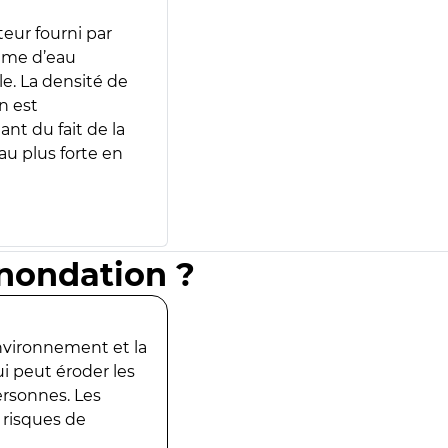
teur fourni par
lume d’eau
e. La densité de
n est
ant du fait de la
u plus forte en
inondation ?
environnement et la
ui peut éroder les
ersonnes. Les
 risques de