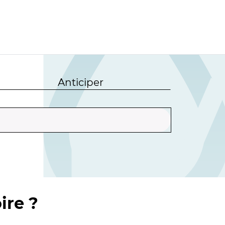
Anticiper
ire ?