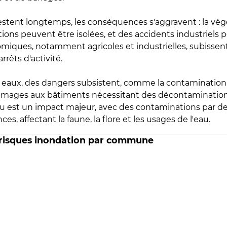
estent longtemps, les conséquences s'aggravent : la vé
tions peuvent être isolées, et des accidents industriels 
omiques, notamment agricoles et industrielles, subissen
rrêts d'activité.
es eaux, des dangers subsistent, comme la contamination
mmages aux bâtiments nécessitant des décontaminations
eau est un impact majeur, avec des contaminations par d
es, affectant la faune, la flore et les usages de l'eau.
 risques inondation par commune