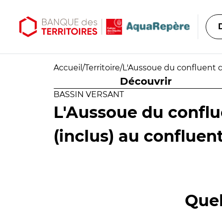
Aller au contenu principal
Aller au menu principal
Accueil
/
Territoire
/
L'Aussoue du confluent d
Découvrir
BASSIN VERSANT
L'Aussoue du confl
(inclus) au confluen
Quel