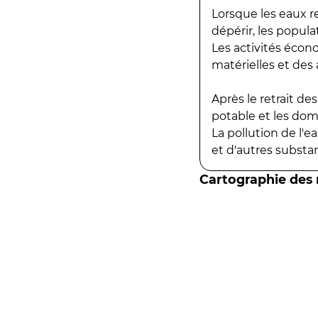
Lorsque les eaux r
dépérir, les popula
Les activités écon
matérielles et des a
Après le retrait d
potable et les do
La pollution de l'
et d'autres substanc
Cartographie des