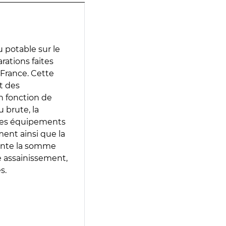
 potable sur le
arations faites
 France. Cette
t des
en fonction de
 brute, la
 les équipements
ment ainsi que la
sente la somme
e assainissement,
s.