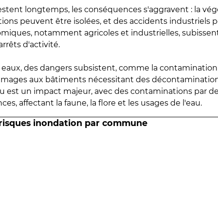
estent longtemps, les conséquences s'aggravent : la vé
tions peuvent être isolées, et des accidents industriels 
omiques, notamment agricoles et industrielles, subissen
rrêts d'activité.
es eaux, des dangers subsistent, comme la contamination
mmages aux bâtiments nécessitant des décontaminations
eau est un impact majeur, avec des contaminations par d
es, affectant la faune, la flore et les usages de l'eau.
 risques inondation par commune