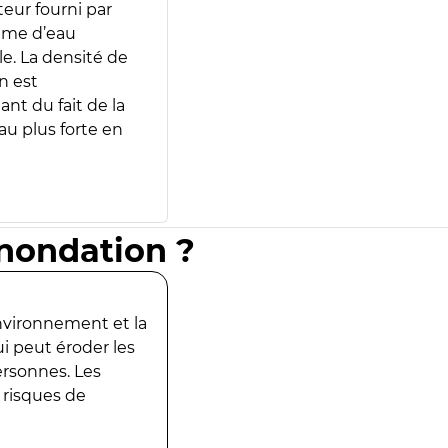
teur fourni par
lume d’eau
e. La densité de
n est
ant du fait de la
u plus forte en
inondation ?
environnement et la
ui peut éroder les
ersonnes. Les
 risques de