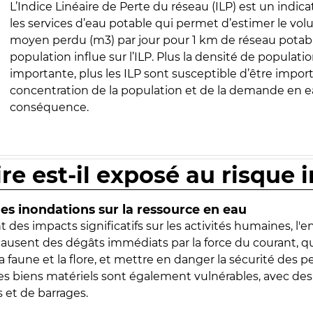
L’Indice Linéaire de Perte du réseau (ILP) est un indica
les services d’eau potable qui permet d’estimer le vo
moyen perdu (m3) par jour pour 1 km de réseau potabl
population influe sur l’ILP. Plus la densité de populatio
importante, plus les ILP sont susceptible d’être import
concentration de la population et de la demande en ea
conséquence.
ire est-il exposé au risque 
s inondations sur la ressource en eau
 des impacts significatifs sur les activités humaines, l'
 causent des dégâts immédiats par la force du courant, q
 faune et la flore, et mettre en danger la sécurité des p
 les biens matériels sont également vulnérables, avec des
 et de barrages.