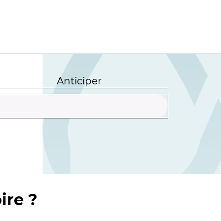
Anticiper
ire ?