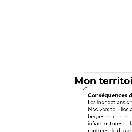
Mon territo
Conséquences de
Les inondations ont
biodiversité. Elles
berges, emporter la
infrastructures et
ruptures de digues