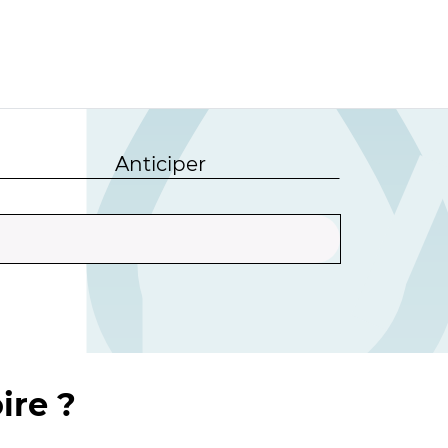
Anticiper
ire ?