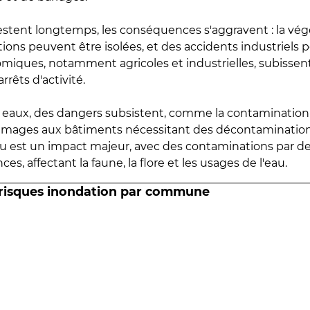
estent longtemps, les conséquences s'aggravent : la vé
tions peuvent être isolées, et des accidents industriels 
omiques, notamment agricoles et industrielles, subissen
rrêts d'activité.
es eaux, des dangers subsistent, comme la contamination
mmages aux bâtiments nécessitant des décontaminations
eau est un impact majeur, avec des contaminations par d
es, affectant la faune, la flore et les usages de l'eau.
 risques inondation par commune