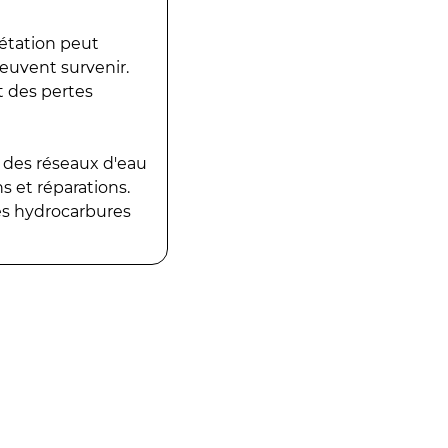
gétation peut
peuvent survenir.
t des pertes
 des réseaux d'eau
 et réparations.
es hydrocarbures