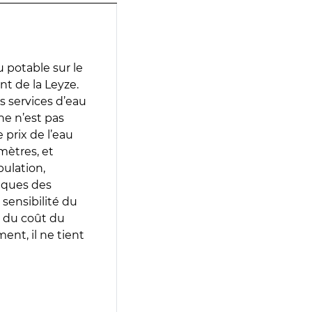
 potable sur le
nt de la Leyze.
es services d’eau
e n’est pas
prix de l’eau
amètres, et
pulation,
iques des
 sensibilité du
 du coût du
ent, il ne tient