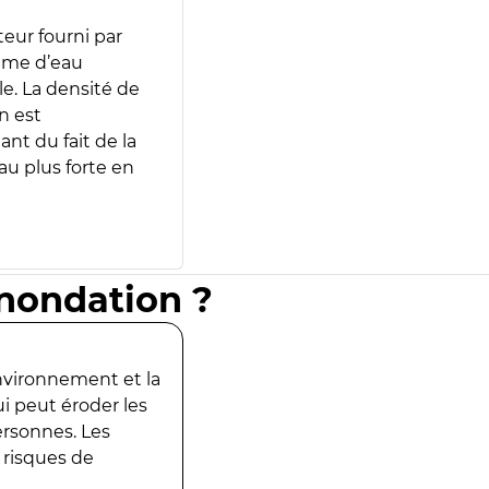
teur fourni par
lume d’eau
e. La densité de
n est
ant du fait de la
u plus forte en
inondation ?
environnement et la
ui peut éroder les
ersonnes. Les
 risques de