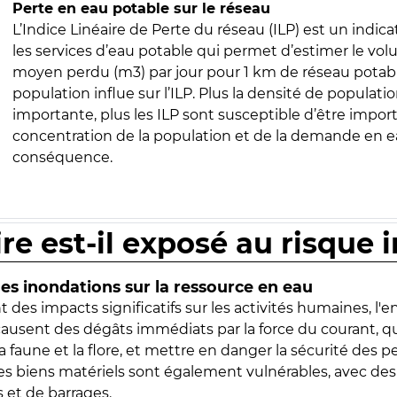
Perte en eau potable sur le réseau
L’Indice Linéaire de Perte du réseau (ILP) est un indica
les services d’eau potable qui permet d’estimer le vo
moyen perdu (m3) par jour pour 1 km de réseau potabl
population influe sur l’ILP. Plus la densité de populatio
importante, plus les ILP sont susceptible d’être import
concentration de la population et de la demande en ea
conséquence.
ire est-il exposé au risque 
s inondations sur la ressource en eau
 des impacts significatifs sur les activités humaines, l'
 causent des dégâts immédiats par la force du courant, q
 faune et la flore, et mettre en danger la sécurité des p
 les biens matériels sont également vulnérables, avec des
 et de barrages.