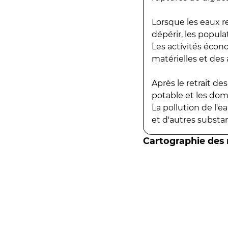
Lorsque les eaux r
dépérir, les popula
Les activités écon
matérielles et des a
Après le retrait d
potable et les do
La pollution de l'
et d'autres substanc
Cartographie des