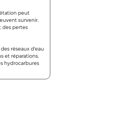
gétation peut
peuvent survenir.
t des pertes
 des réseaux d'eau
 et réparations.
es hydrocarbures