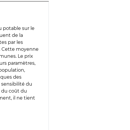
 potable sur le
uent de la
tes par les
e. Cette moyenne
munes. Le prix
eurs paramètres,
population,
iques des
 sensibilité du
 du coût du
ent, il ne tient