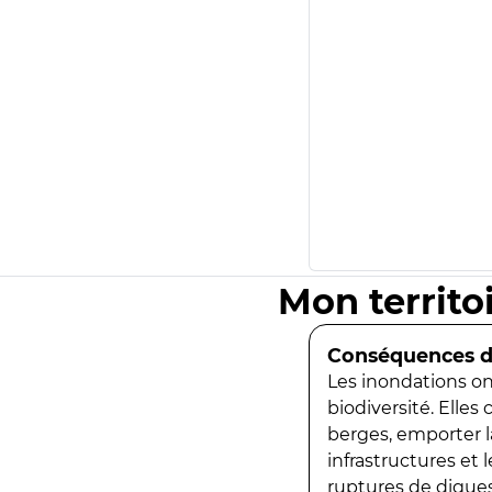
Mon territo
Conséquences de
Les inondations ont
biodiversité. Elles
berges, emporter la
infrastructures et
ruptures de digues