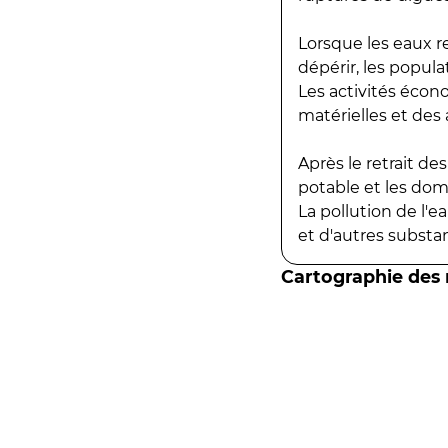
Lorsque les eaux r
dépérir, les popula
Les activités écon
matérielles et des a
Après le retrait d
potable et les do
La pollution de l'
et d'autres substanc
Cartographie des