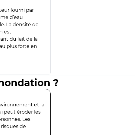
teur fourni par
lume d’eau
e. La densité de
n est
ant du fait de la
u plus forte en
inondation ?
environnement et la
ui peut éroder les
ersonnes. Les
 risques de