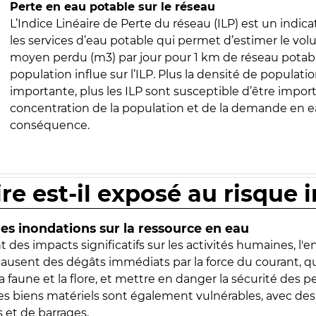
Perte en eau potable sur le réseau
L’Indice Linéaire de Perte du réseau (ILP) est un indica
les services d’eau potable qui permet d’estimer le vo
moyen perdu (m3) par jour pour 1 km de réseau potabl
population influe sur l’ILP. Plus la densité de populatio
importante, plus les ILP sont susceptible d’être import
concentration de la population et de la demande en ea
conséquence.
ire est-il exposé au risque 
s inondations sur la ressource en eau
 des impacts significatifs sur les activités humaines, l'
 causent des dégâts immédiats par la force du courant, q
 faune et la flore, et mettre en danger la sécurité des p
 les biens matériels sont également vulnérables, avec des
 et de barrages.