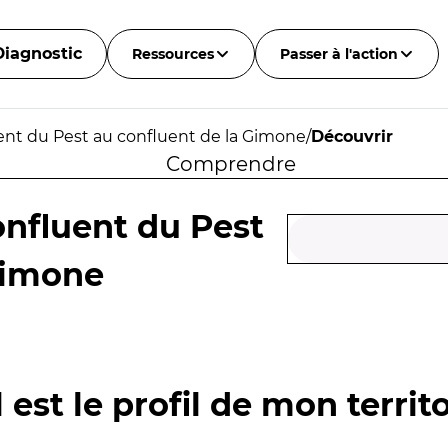
Diagnostic
Ressources
Passer à l'action
ent du Pest au confluent de la Gimone
/
Découvrir
Comprendre
nfluent du Pest
Gimone
 est le profil de mon territo