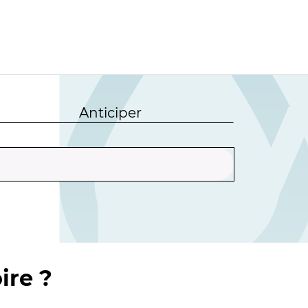
Anticiper
ire ?