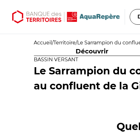
Aller au contenu principal
Aller au menu principal
Accueil
/
Territoire
/
Le Sarrampion du conflu
Découvrir
BASSIN VERSANT
Le Sarrampion du co
au confluent de la 
Quel