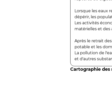
Lorsque les eaux r
dépérir, les popula
Les activités écon
matérielles et des a
Après le retrait d
potable et les do
La pollution de l'
et d'autres substanc
Cartographie des