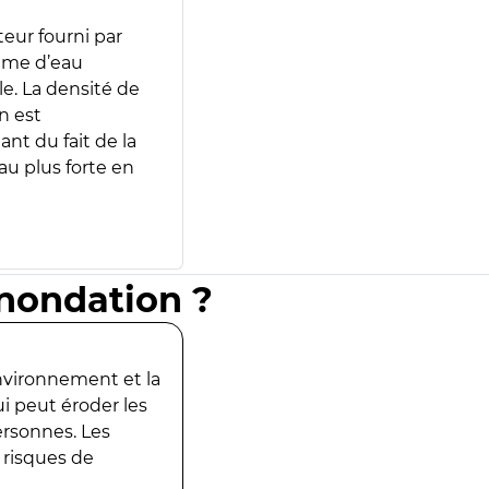
teur fourni par
lume d’eau
e. La densité de
n est
ant du fait de la
u plus forte en
inondation ?
environnement et la
ui peut éroder les
ersonnes. Les
 risques de