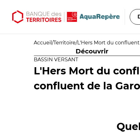
Aller au contenu principal
Aller au menu principal
Accueil
/
Territoire
/
L'Hers Mort du confluent
Découvrir
BASSIN VERSANT
L'Hers Mort du conf
confluent de la Gar
Quel