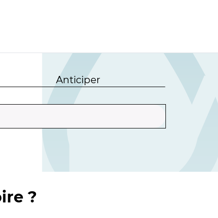
Anticiper
ire ?