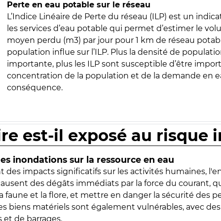
Perte en eau potable sur le réseau
L’Indice Linéaire de Perte du réseau (ILP) est un indica
les services d’eau potable qui permet d’estimer le vo
moyen perdu (m3) par jour pour 1 km de réseau potabl
population influe sur l’ILP. Plus la densité de populatio
importante, plus les ILP sont susceptible d’être import
concentration de la population et de la demande en ea
conséquence.
ire est-il exposé au risque 
s inondations sur la ressource en eau
 des impacts significatifs sur les activités humaines, l'
 causent des dégâts immédiats par la force du courant, q
 faune et la flore, et mettre en danger la sécurité des p
 les biens matériels sont également vulnérables, avec des
 et de barrages.