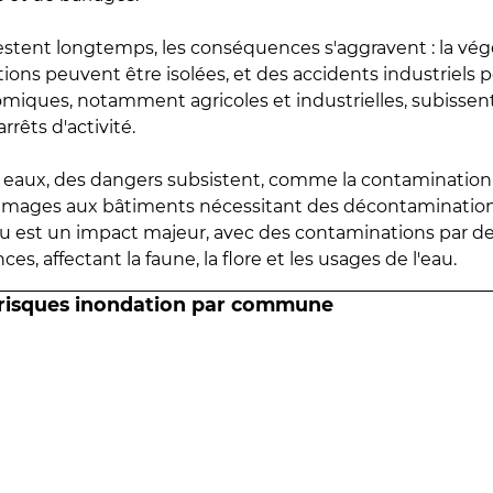
estent longtemps, les conséquences s'aggravent : la vé
tions peuvent être isolées, et des accidents industriels 
omiques, notamment agricoles et industrielles, subissen
rrêts d'activité.
es eaux, des dangers subsistent, comme la contamination
mmages aux bâtiments nécessitant des décontaminations
eau est un impact majeur, avec des contaminations par d
es, affectant la faune, la flore et les usages de l'eau.
 risques inondation par commune