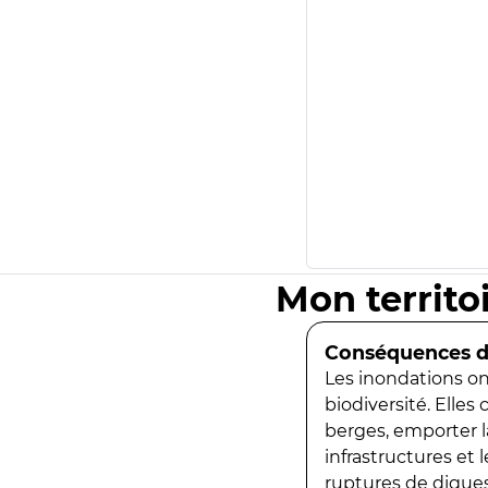
Mon territo
Conséquences de
Les inondations ont
biodiversité. Elles
berges, emporter la
infrastructures et
ruptures de digues