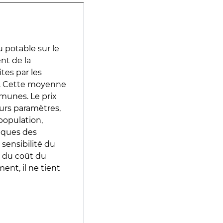
 potable sur le
nt de la
ites par les
e. Cette moyenne
munes. Le prix
eurs paramètres,
population,
iques des
 sensibilité du
 du coût du
ent, il ne tient