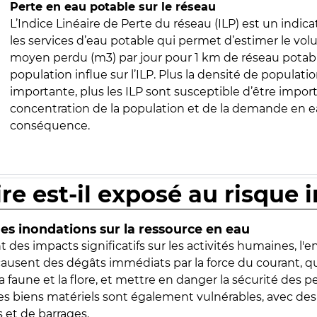
Perte en eau potable sur le réseau
L’Indice Linéaire de Perte du réseau (ILP) est un indica
les services d’eau potable qui permet d’estimer le vo
moyen perdu (m3) par jour pour 1 km de réseau potabl
population influe sur l’ILP. Plus la densité de populatio
importante, plus les ILP sont susceptible d’être import
concentration de la population et de la demande en ea
conséquence.
ire est-il exposé au risque 
s inondations sur la ressource en eau
 des impacts significatifs sur les activités humaines, l'
 causent des dégâts immédiats par la force du courant, q
 faune et la flore, et mettre en danger la sécurité des p
 les biens matériels sont également vulnérables, avec des
 et de barrages.