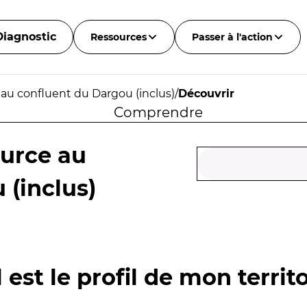
Diagnostic
Ressources
Passer à l'action
 au confluent du Dargou (inclus)
/
Découvrir
Comprendre
ource au
 (inclus)
 est le profil de mon territo