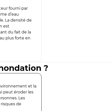
teur fourni par
lume d’eau
e. La densité de
n est
ant du fait de la
u plus forte en
inondation ?
environnement et la
ui peut éroder les
ersonnes. Les
 risques de