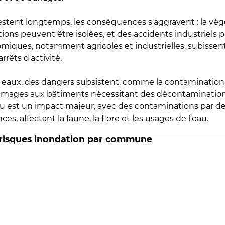
estent longtemps, les conséquences s'aggravent : la vé
tions peuvent être isolées, et des accidents industriels 
omiques, notamment agricoles et industrielles, subissen
rrêts d'activité.
es eaux, des dangers subsistent, comme la contamination
mmages aux bâtiments nécessitant des décontaminations
eau est un impact majeur, avec des contaminations par d
es, affectant la faune, la flore et les usages de l'eau.
 risques inondation par commune