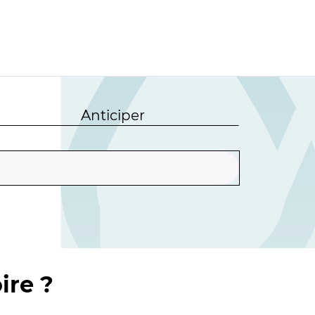
Anticiper
ire ?