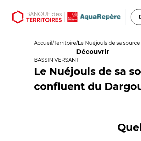
Aller au contenu principal
Aller au menu principal
Accueil
/
Territoire
/
Le Nuéjouls de sa source
Découvrir
BASSIN VERSANT
Le Nuéjouls de sa s
confluent du Dargou
Quel