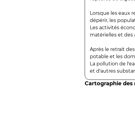
Lorsque les eaux r
dépérir, les popula
Les activités écon
matérielles et des a
Après le retrait d
potable et les do
La pollution de l'
et d'autres substanc
Cartographie des