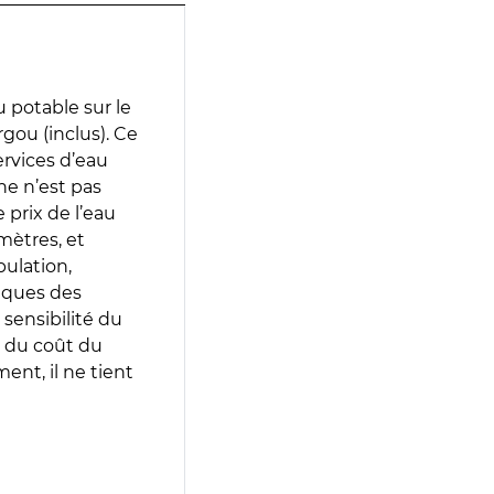
 potable sur le
gou (inclus). Ce
services d’eau
e n’est pas
prix de l’eau
amètres, et
pulation,
iques des
 sensibilité du
 du coût du
ent, il ne tient