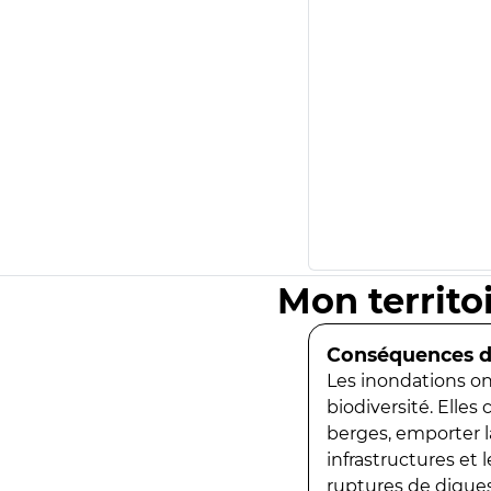
Mon territo
Conséquences de
Les inondations ont
biodiversité. Elles
berges, emporter la
infrastructures et
ruptures de digues