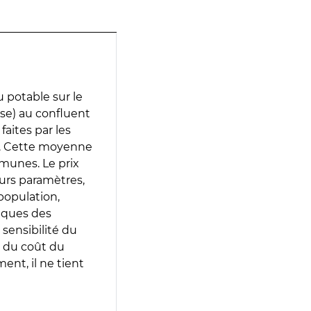
 potable sur le
use) au confluent
faites par les
e. Cette moyenne
munes. Le prix
eurs paramètres,
population,
iques des
 sensibilité du
 du coût du
ent, il ne tient