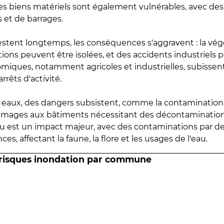
 les biens matériels sont également vulnérables, avec des
 et de barrages.
estent longtemps, les conséquences s'aggravent : la vé
tions peuvent être isolées, et des accidents industriels 
omiques, notamment agricoles et industrielles, subissen
rrêts d'activité.
es eaux, des dangers subsistent, comme la contamination
mmages aux bâtiments nécessitant des décontaminations
eau est un impact majeur, avec des contaminations par d
es, affectant la faune, la flore et les usages de l'eau.
 risques inondation par commune