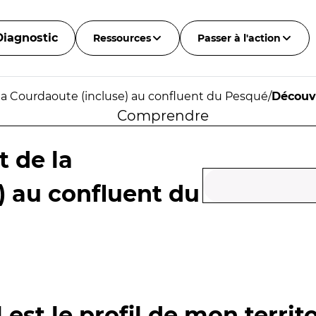
Diagnostic
Ressources
Passer à l'action
la Courdaoute (incluse) au confluent du Pesqué
/
Découv
Comprendre
t de la
) au confluent du
 est le profil de mon territo