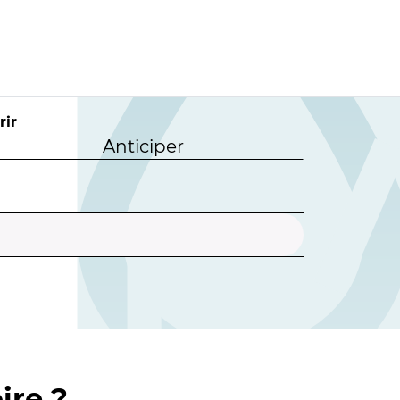
rir
Anticiper
ire ?