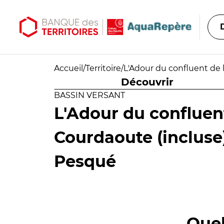
Aller au contenu principal
Aller au menu principal
Accueil
/
Territoire
/
L'Adour du confluent de 
Découvrir
BASSIN VERSANT
L'Adour du confluen
Courdaoute (incluse
Pesqué
Quel