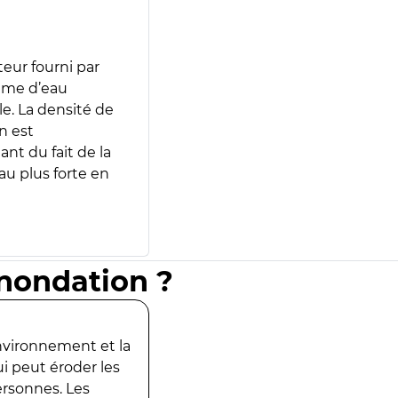
teur fourni par
lume d’eau
e. La densité de
n est
ant du fait de la
u plus forte en
inondation ?
environnement et la
ui peut éroder les
ersonnes. Les