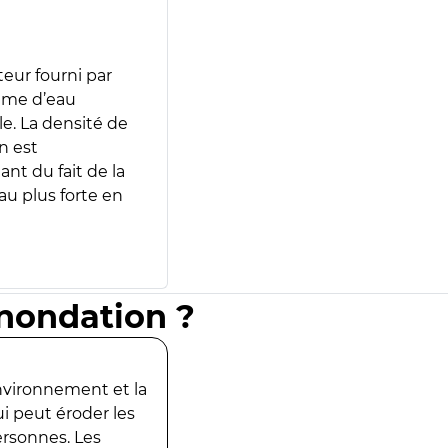
teur fourni par
lume d’eau
e. La densité de
n est
ant du fait de la
u plus forte en
inondation ?
environnement et la
ui peut éroder les
ersonnes. Les