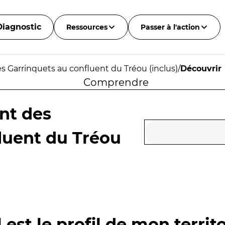
Diagnostic
Ressources
Passer à l'action
es Garrinquets au confluent du Tréou (inclus)
/
Découvrir
Comprendre
nt des
luent du Tréou
 est le profil de mon territo