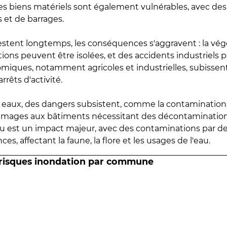
 les biens matériels sont également vulnérables, avec des
 et de barrages.
estent longtemps, les conséquences s'aggravent : la vé
tions peuvent être isolées, et des accidents industriels 
omiques, notamment agricoles et industrielles, subissen
rrêts d'activité.
es eaux, des dangers subsistent, comme la contamination
mmages aux bâtiments nécessitant des décontaminations
eau est un impact majeur, avec des contaminations par d
es, affectant la faune, la flore et les usages de l'eau.
 risques inondation par commune