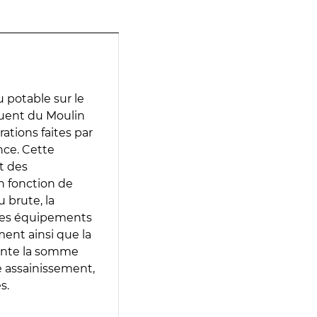
 potable sur le
luent du Moulin
ations faites par
nce. Cette
t des
en fonction de
 brute, la
 les équipements
ment ainsi que la
sente la somme
e assainissement,
s.