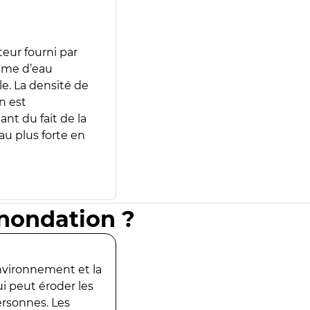
teur fourni par
lume d’eau
e. La densité de
n est
ant du fait de la
u plus forte en
inondation ?
environnement et la
ui peut éroder les
ersonnes. Les