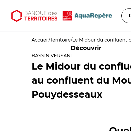
Aller au contenu principal
Aller au menu principal
Accueil
/
Territoire
/
Le Midour du confluent 
Découvrir
BASSIN VERSANT
Le Midour du conflu
au confluent du Mou
Pouydesseaux
Quel