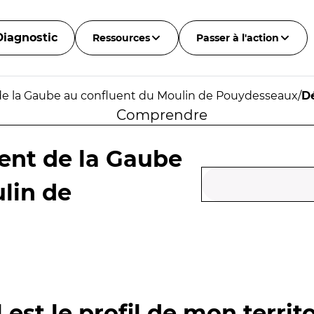
Diagnostic
Ressources
Passer à l'action
de la Gaube au confluent du Moulin de Pouydesseaux
/
D
Comprendre
ent de la Gaube
lin de
 est le profil de mon territo