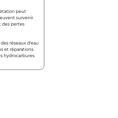
gétation peut
peuvent survenir.
t des pertes
 des réseaux d'eau
 et réparations.
es hydrocarbures