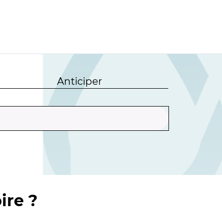
Anticiper
ire ?