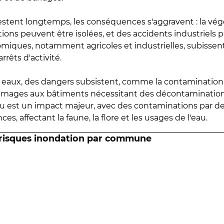
estent longtemps, les conséquences s'aggravent : la vé
tions peuvent être isolées, et des accidents industriels 
omiques, notamment agricoles et industrielles, subissen
rrêts d'activité.
es eaux, des dangers subsistent, comme la contamination
mmages aux bâtiments nécessitant des décontaminations
eau est un impact majeur, avec des contaminations par d
es, affectant la faune, la flore et les usages de l'eau.
 risques inondation par commune