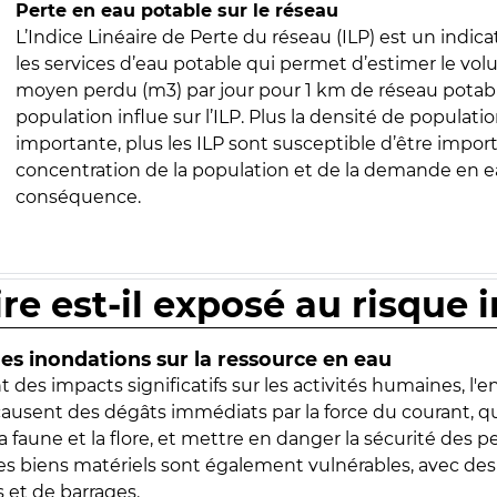
Perte en eau potable sur le réseau
L’Indice Linéaire de Perte du réseau (ILP) est un indica
les services d’eau potable qui permet d’estimer le vo
moyen perdu (m3) par jour pour 1 km de réseau potabl
population influe sur l’ILP. Plus la densité de populatio
importante, plus les ILP sont susceptible d’être import
concentration de la population et de la demande en ea
conséquence.
ire est-il exposé au risque 
s inondations sur la ressource en eau
 des impacts significatifs sur les activités humaines, l'
 causent des dégâts immédiats par la force du courant, q
 faune et la flore, et mettre en danger la sécurité des p
 les biens matériels sont également vulnérables, avec des
 et de barrages.