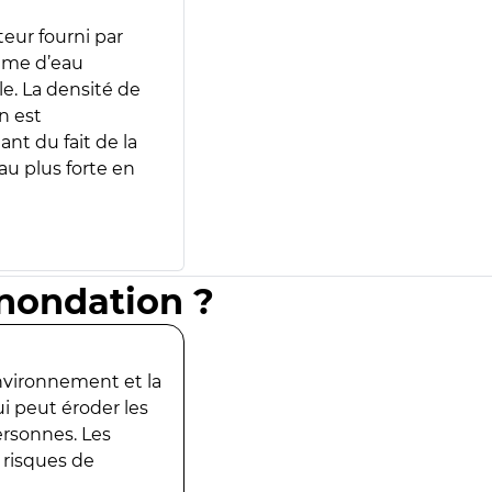
teur fourni par
lume d’eau
e. La densité de
n est
ant du fait de la
u plus forte en
inondation ?
environnement et la
ui peut éroder les
ersonnes. Les
 risques de