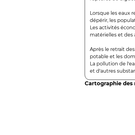
Lorsque les eaux r
dépérir, les popula
Les activités écon
matérielles et des a
Après le retrait d
potable et les do
La pollution de l'
et d'autres substanc
Cartographie des