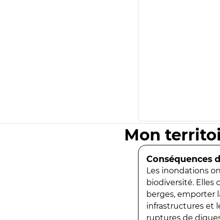
Mon territo
Conséquences de
Les inondations ont
biodiversité. Elles
berges, emporter la
infrastructures et
ruptures de digues