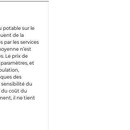
 potable sur le
luent de la
s par les services
moyenne n’est
. Le prix de
s paramètres, et
pulation,
iques des
 sensibilité du
 du coût du
ent, il ne tient