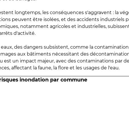
estent longtemps, les conséquences s'aggravent : la vé
tions peuvent être isolées, et des accidents industriels 
omiques, notamment agricoles et industrielles, subissen
rrêts d'activité.
es eaux, des dangers subsistent, comme la contamination
mmages aux bâtiments nécessitant des décontaminations
eau est un impact majeur, avec des contaminations par d
es, affectant la faune, la flore et les usages de l'eau.
 risques inondation par commune