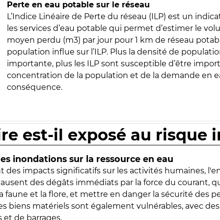
Perte en eau potable sur le réseau
L’Indice Linéaire de Perte du réseau (ILP) est un indica
les services d’eau potable qui permet d’estimer le vo
moyen perdu (m3) par jour pour 1 km de réseau potabl
population influe sur l’ILP. Plus la densité de populatio
importante, plus les ILP sont susceptible d’être import
concentration de la population et de la demande en ea
conséquence.
ire est-il exposé au risque 
s inondations sur la ressource en eau
 des impacts significatifs sur les activités humaines, l'
 causent des dégâts immédiats par la force du courant, q
 faune et la flore, et mettre en danger la sécurité des p
 les biens matériels sont également vulnérables, avec des
 et de barrages.