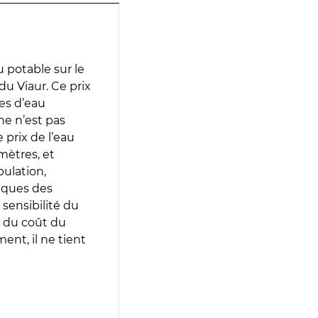
 potable sur le
du Viaur. Ce prix
ces d’eau
e n’est pas
prix de l’eau
amètres, et
pulation,
iques des
 sensibilité du
 du coût du
ent, il ne tient