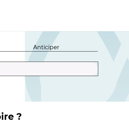
Anticiper
ire ?