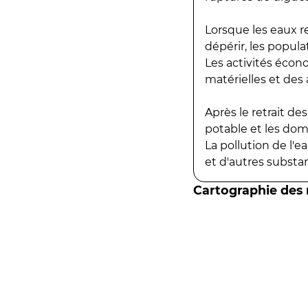
Lorsque les eaux r
dépérir, les popula
Les activités écon
matérielles et des a
Après le retrait d
potable et les do
La pollution de l'
et d'autres substanc
Cartographie des