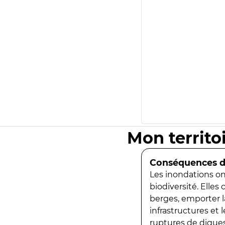
Mon territo
Conséquences de
Les inondations ont
biodiversité. Elles
berges, emporter la
infrastructures et
ruptures de digues