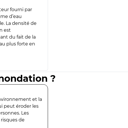
teur fourni par
lume d’eau
e. La densité de
n est
ant du fait de la
u plus forte en
inondation ?
environnement et la
ui peut éroder les
ersonnes. Les
 risques de