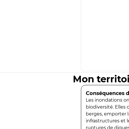
Mon territo
Conséquences de
Les inondations ont
biodiversité. Elles
berges, emporter la
infrastructures et
ruptures de digues