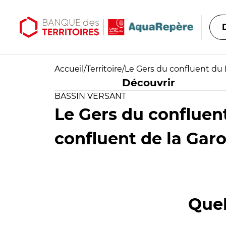
Aller au contenu principal
Aller au menu principal
Accueil
/
Territoire
/
Le Gers du confluent du 
Découvrir
BASSIN VERSANT
Le Gers du confluen
confluent de la Gar
Quel