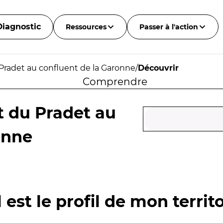
Diagnostic
Ressources
Passer à l'action
Pradet au confluent de la Garonne
/
Découvrir
Comprendre
t du Pradet au
onne
 est le profil de mon territo