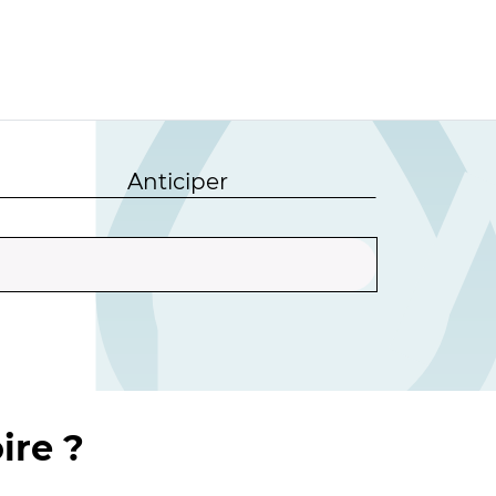
Anticiper
ire ?