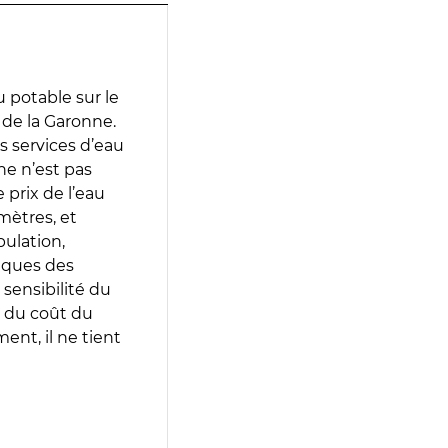
 potable sur le
 de la Garonne.
es services d’eau
e n’est pas
prix de l’eau
amètres, et
pulation,
iques des
 sensibilité du
 du coût du
ent, il ne tient