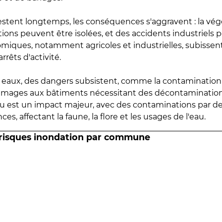
estent longtemps, les conséquences s'aggravent : la vé
tions peuvent être isolées, et des accidents industriels 
omiques, notamment agricoles et industrielles, subissen
rrêts d'activité.
es eaux, des dangers subsistent, comme la contamination
mmages aux bâtiments nécessitant des décontaminations
eau est un impact majeur, avec des contaminations par d
es, affectant la faune, la flore et les usages de l'eau.
 risques inondation par commune