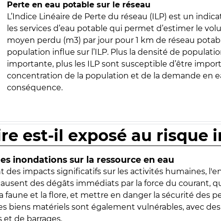
Perte en eau potable sur le réseau
L’Indice Linéaire de Perte du réseau (ILP) est un indica
les services d’eau potable qui permet d’estimer le vo
moyen perdu (m3) par jour pour 1 km de réseau potabl
population influe sur l’ILP. Plus la densité de populatio
importante, plus les ILP sont susceptible d’être import
concentration de la population et de la demande en ea
conséquence.
ire est-il exposé au risque 
s inondations sur la ressource en eau
 des impacts significatifs sur les activités humaines, l'
 causent des dégâts immédiats par la force du courant, q
 faune et la flore, et mettre en danger la sécurité des p
 les biens matériels sont également vulnérables, avec des
 et de barrages.