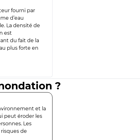
teur fourni par
lume d’eau
e. La densité de
n est
ant du fait de la
u plus forte en
inondation ?
environnement et la
ui peut éroder les
ersonnes. Les
 risques de