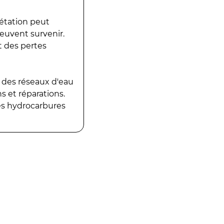
gétation peut
peuvent survenir.
t des pertes
 des réseaux d'eau
 et réparations.
es hydrocarbures