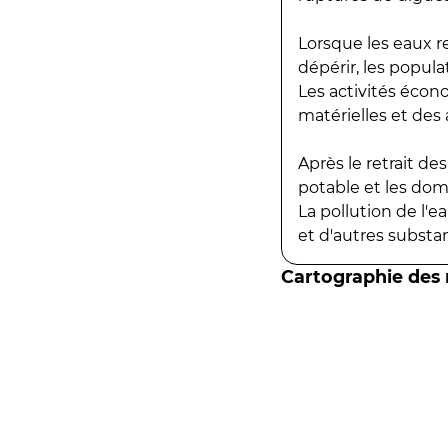
Lorsque les eaux r
dépérir, les popula
Les activités écon
matérielles et des a
Après le retrait d
potable et les do
La pollution de l'
et d'autres substanc
Cartographie des