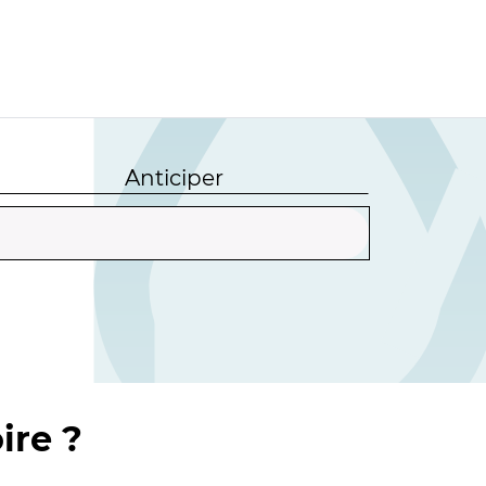
Anticiper
ire ?