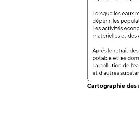
Lorsque les eaux r
dépérir, les popula
Les activités écon
matérielles et des a
Après le retrait d
potable et les do
La pollution de l'
et d'autres substanc
Cartographie des