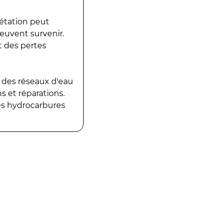
gétation peut
peuvent survenir.
t des pertes
 des réseaux d'eau
 et réparations.
es hydrocarbures