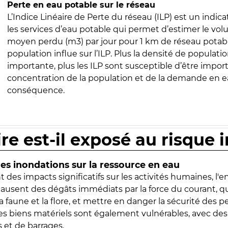
Perte en eau potable sur le réseau
L’Indice Linéaire de Perte du réseau (ILP) est un indica
les services d’eau potable qui permet d’estimer le vo
moyen perdu (m3) par jour pour 1 km de réseau potabl
population influe sur l’ILP. Plus la densité de populatio
importante, plus les ILP sont susceptible d’être import
concentration de la population et de la demande en ea
conséquence.
ire est-il exposé au risque 
s inondations sur la ressource en eau
 des impacts significatifs sur les activités humaines, l'
 causent des dégâts immédiats par la force du courant, q
 faune et la flore, et mettre en danger la sécurité des p
 les biens matériels sont également vulnérables, avec des
 et de barrages.