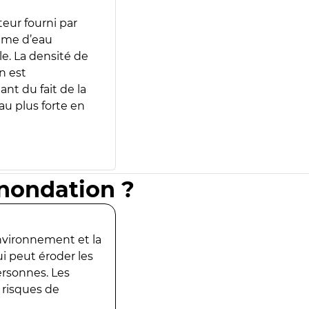
teur fourni par
lume d’eau
e. La densité de
n est
ant du fait de la
u plus forte en
inondation ?
environnement et la
ui peut éroder les
ersonnes. Les
 risques de