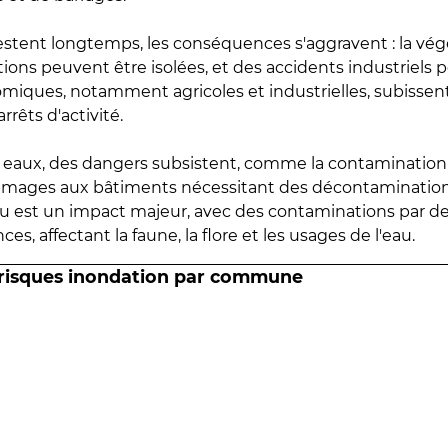
estent longtemps, les conséquences s'aggravent : la vé
tions peuvent être isolées, et des accidents industriels 
omiques, notamment agricoles et industrielles, subissen
rrêts d'activité.
es eaux, des dangers subsistent, comme la contamination
mmages aux bâtiments nécessitant des décontaminations
eau est un impact majeur, avec des contaminations par d
es, affectant la faune, la flore et les usages de l'eau.
 risques inondation par commune