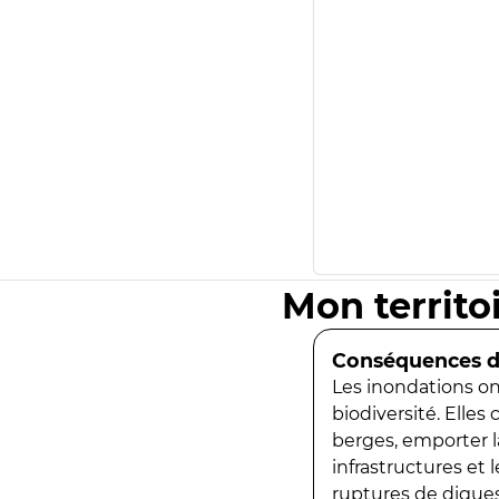
Mon territo
Conséquences de
Les inondations ont
biodiversité. Elles
berges, emporter la
infrastructures et
ruptures de digues