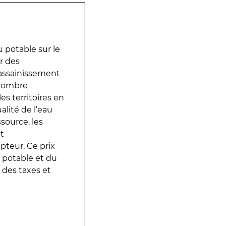
 potable sur le
ir des
d’assainissement
 nombre
es territoires en
lité de l’eau
source, les
t
epteur. Ce prix
 potable et du
 des taxes et