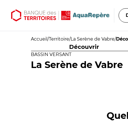
Aller au contenu principal
Aller au menu principal
Accueil
/
Territoire
/
La Serène de Vabre
/
Déco
Découvrir
BASSIN VERSANT
La Serène de Vabre
Quel