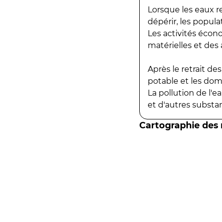
Lorsque les eaux r
dépérir, les popula
Les activités écon
matérielles et des a
Après le retrait d
potable et les do
La pollution de l'
et d'autres substanc
Cartographie des