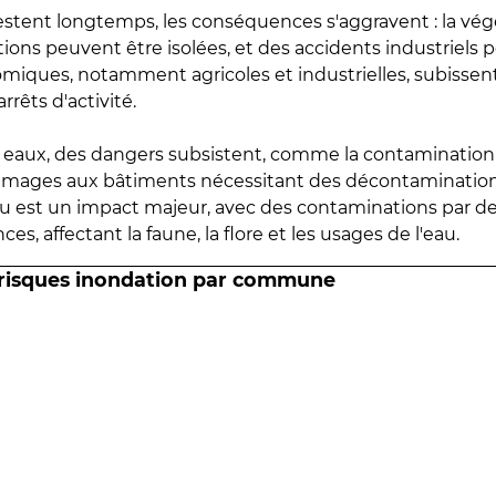
estent longtemps, les conséquences s'aggravent : la vé
tions peuvent être isolées, et des accidents industriels 
omiques, notamment agricoles et industrielles, subissen
rrêts d'activité.
es eaux, des dangers subsistent, comme la contamination
mmages aux bâtiments nécessitant des décontaminations
eau est un impact majeur, avec des contaminations par d
es, affectant la faune, la flore et les usages de l'eau.
 risques inondation par commune