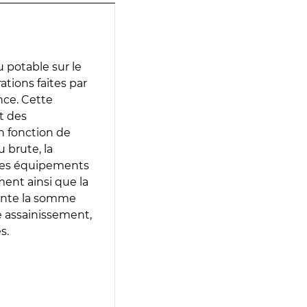
 potable sur le
rations faites par
nce. Cette
t des
en fonction de
 brute, la
 les équipements
ment ainsi que la
sente la somme
e assainissement,
s.