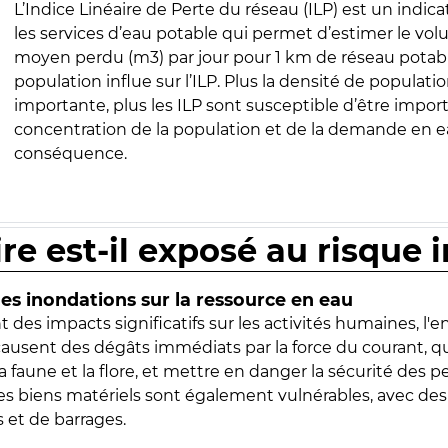
L’Indice Linéaire de Perte du réseau (ILP) est un indica
les services d’eau potable qui permet d’estimer le vo
moyen perdu (m3) par jour pour 1 km de réseau potabl
population influe sur l’ILP. Plus la densité de populatio
importante, plus les ILP sont susceptible d’être import
concentration de la population et de la demande en ea
conséquence.
ire est-il exposé au risque 
s inondations sur la ressource en eau
 des impacts significatifs sur les activités humaines, l'
 causent des dégâts immédiats par la force du courant, q
 faune et la flore, et mettre en danger la sécurité des p
 les biens matériels sont également vulnérables, avec des
 et de barrages.