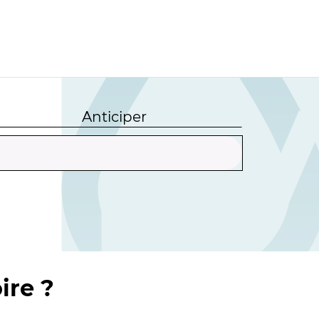
Anticiper
ire ?