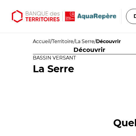
Aller au contenu principal
Aller au menu principal
Accueil
/
Territoire
/
La Serre
/
Découvrir
Découvrir
BASSIN VERSANT
La Serre
Quel