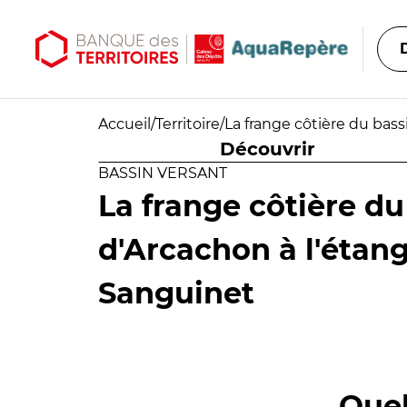
Aller au contenu principal
Aller au menu principal
Accueil
/
Territoire
/
La frange côtière du bas
Découvrir
BASSIN VERSANT
La frange côtière du
d'Arcachon à l'étan
Sanguinet
Quel