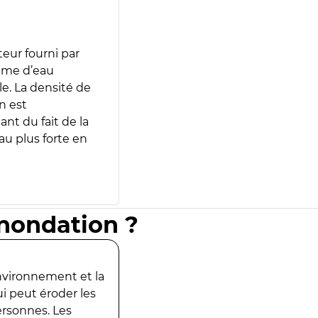
teur fourni par
lume d’eau
e. La densité de
n est
ant du fait de la
u plus forte en
inondation ?
environnement et la
ui peut éroder les
ersonnes. Les