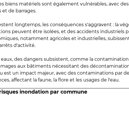
 les biens matériels sont également vulnérables, avec des
 et de barrages.
estent longtemps, les conséquences s'aggravent : la vé
tions peuvent être isolées, et des accidents industriels 
omiques, notamment agricoles et industrielles, subissen
rrêts d'activité.
es eaux, des dangers subsistent, comme la contamination
mmages aux bâtiments nécessitant des décontaminations
eau est un impact majeur, avec des contaminations par d
es, affectant la faune, la flore et les usages de l'eau.
 risques inondation par commune