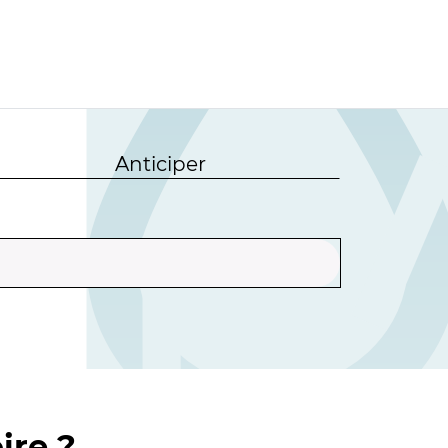
Anticiper
ire ?