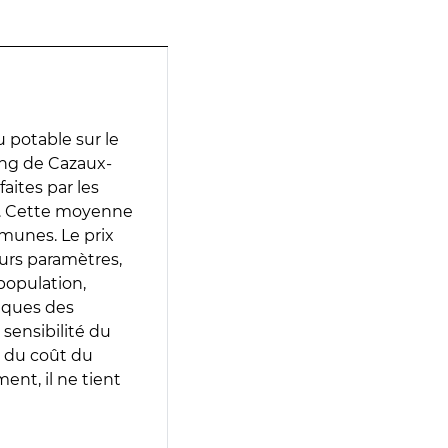
 potable sur le
tang de Cazaux-
faites par les
e. Cette moyenne
munes. Le prix
eurs paramètres,
population,
iques des
 sensibilité du
 du coût du
ent, il ne tient