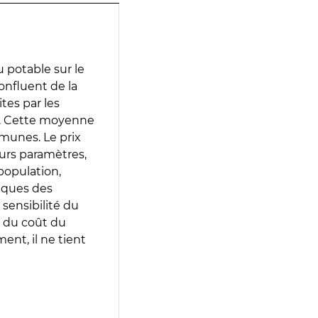
 potable sur le
confluent de la
ites par les
e. Cette moyenne
munes. Le prix
eurs paramètres,
population,
iques des
 sensibilité du
 du coût du
ent, il ne tient