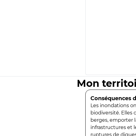
Mon territo
Conséquences de
Les inondations ont
biodiversité. Elles
berges, emporter la
infrastructures et
ruptures de digues