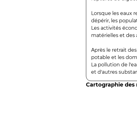
Lorsque les eaux r
dépérir, les popula
Les activités écon
matérielles et des a
Après le retrait d
potable et les do
La pollution de l'
et d'autres substanc
Cartographie des