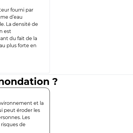
teur fourni par
lume d’eau
e. La densité de
n est
ant du fait de la
u plus forte en
inondation ?
environnement et la
ui peut éroder les
ersonnes. Les
 risques de