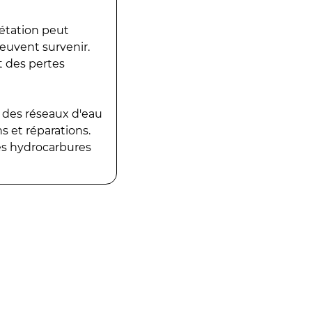
gétation peut
peuvent survenir.
t des pertes
 des réseaux d'eau
 et réparations.
es hydrocarbures