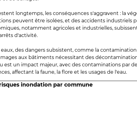
estent longtemps, les conséquences s'aggravent : la vé
tions peuvent être isolées, et des accidents industriels 
omiques, notamment agricoles et industrielles, subissen
rrêts d'activité.
es eaux, des dangers subsistent, comme la contamination
mmages aux bâtiments nécessitant des décontaminations
eau est un impact majeur, avec des contaminations par d
es, affectant la faune, la flore et les usages de l'eau.
 risques inondation par commune