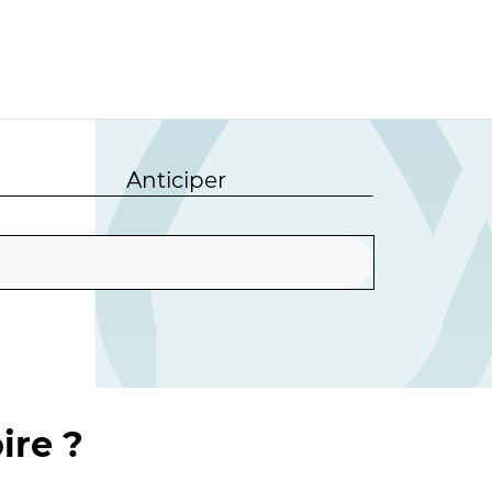
Anticiper
ire ?