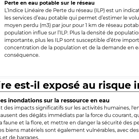
Perte en eau potable sur le réseau
L’Indice Linéaire de Perte du réseau (ILP) est un indica
les services d’eau potable qui permet d’estimer le vo
moyen perdu (m3) par jour pour 1 km de réseau potabl
population influe sur l’ILP. Plus la densité de populatio
importante, plus les ILP sont susceptible d’être import
concentration de la population et de la demande en ea
conséquence.
ire est-il exposé au risque 
s inondations sur la ressource en eau
 des impacts significatifs sur les activités humaines, l'
 causent des dégâts immédiats par la force du courant, q
 faune et la flore, et mettre en danger la sécurité des p
 les biens matériels sont également vulnérables, avec des
 et de barrages.