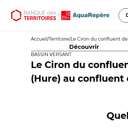
Aller au contenu principal
Aller au menu principal
Accueil
/
Territoire
/
Le Ciron du confluent de
Découvrir
BASSIN VERSANT
Le Ciron du confluen
(Hure) au confluent
Quel