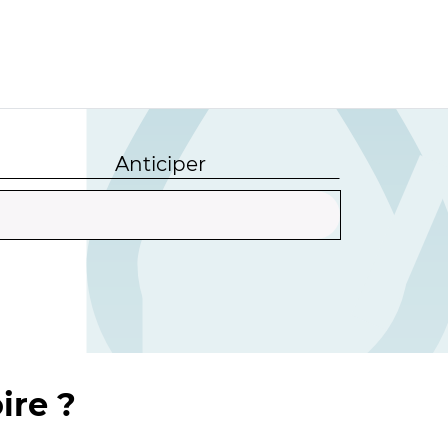
Anticiper
ire ?