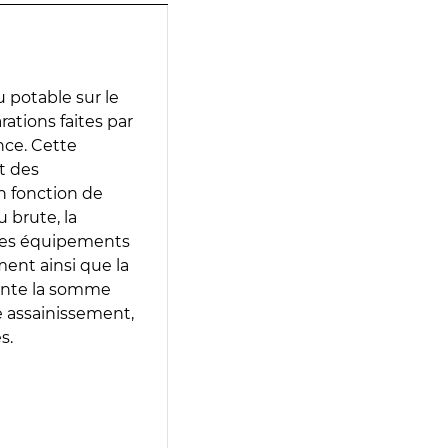
 potable sur le
arations faites par
nce. Cette
t des
en fonction de
 brute, la
 les équipements
ment ainsi que la
sente la somme
e assainissement,
s.