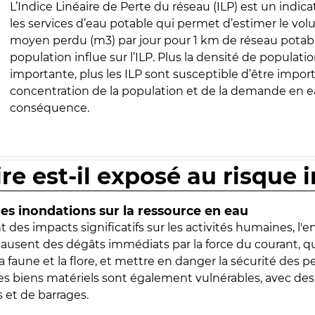
L’Indice Linéaire de Perte du réseau (ILP) est un indica
les services d’eau potable qui permet d’estimer le vo
moyen perdu (m3) par jour pour 1 km de réseau potabl
population influe sur l’ILP. Plus la densité de populatio
importante, plus les ILP sont susceptible d’être import
concentration de la population et de la demande en ea
conséquence.
ire est-il exposé au risque 
s inondations sur la ressource en eau
 des impacts significatifs sur les activités humaines, l'
 causent des dégâts immédiats par la force du courant, q
 faune et la flore, et mettre en danger la sécurité des p
 les biens matériels sont également vulnérables, avec des
 et de barrages.