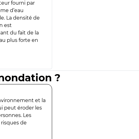
teur fourni par
lume d’eau
e. La densité de
n est
ant du fait de la
u plus forte en
inondation ?
environnement et la
ui peut éroder les
ersonnes. Les
 risques de