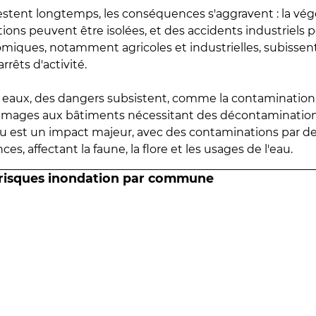
estent longtemps, les conséquences s'aggravent : la vé
tions peuvent être isolées, et des accidents industriels 
omiques, notamment agricoles et industrielles, subissen
rrêts d'activité.
es eaux, des dangers subsistent, comme la contamination
mmages aux bâtiments nécessitant des décontaminations
eau est un impact majeur, avec des contaminations par d
es, affectant la faune, la flore et les usages de l'eau.
 risques inondation par commune