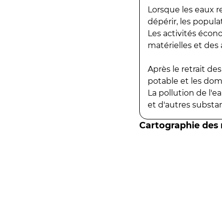
Lorsque les eaux r
dépérir, les popula
Les activités écon
matérielles et des a
Après le retrait d
potable et les do
La pollution de l'
et d'autres substanc
Cartographie des