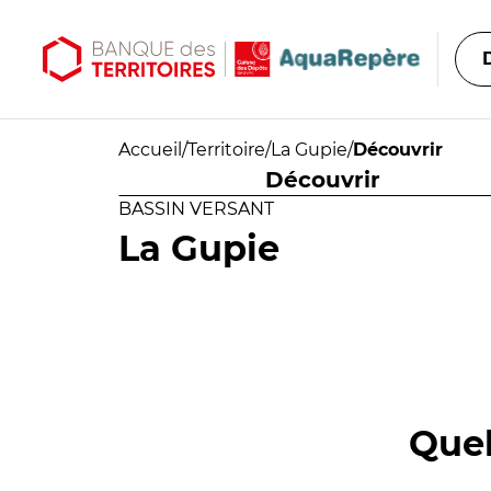
Aller au contenu principal
Aller au menu principal
Accueil
/
Territoire
/
La Gupie
/
Découvrir
Découvrir
BASSIN VERSANT
La Gupie
Quel