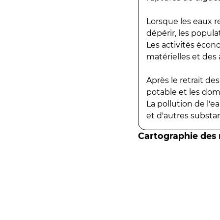
Lorsque les eaux r
dépérir, les popula
Les activités écon
matérielles et des a
Après le retrait d
potable et les do
La pollution de l'
et d'autres substanc
Cartographie des