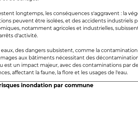
estent longtemps, les conséquences s'aggravent : la vé
tions peuvent être isolées, et des accidents industriels 
omiques, notamment agricoles et industrielles, subissen
rrêts d'activité.
es eaux, des dangers subsistent, comme la contamination
mmages aux bâtiments nécessitant des décontaminations
eau est un impact majeur, avec des contaminations par d
es, affectant la faune, la flore et les usages de l'eau.
 risques inondation par commune