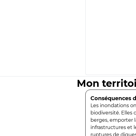
Mon territo
Conséquences de
Les inondations ont
biodiversité. Elles
berges, emporter la
infrastructures et
ruptures de digues