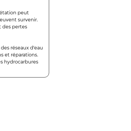
gétation peut
peuvent survenir.
t des pertes
 des réseaux d'eau
 et réparations.
es hydrocarbures