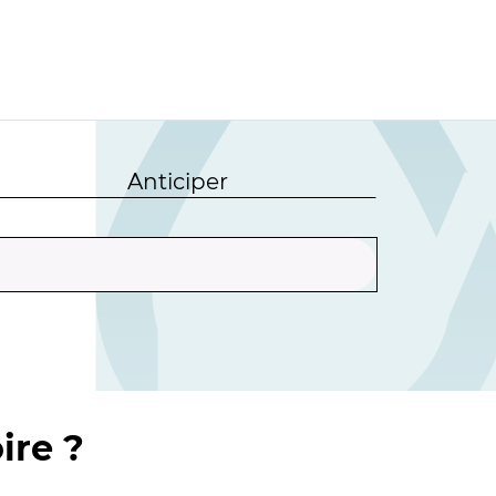
Anticiper
ire ?