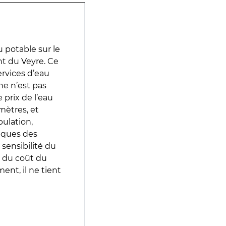
 potable sur le
nt du Veyre. Ce
services d’eau
e n’est pas
prix de l’eau
amètres, et
pulation,
iques des
 sensibilité du
 du coût du
ent, il ne tient