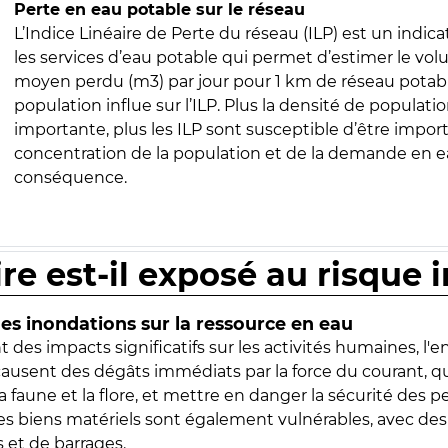
Perte en eau potable sur le réseau
L’Indice Linéaire de Perte du réseau (ILP) est un indica
les services d’eau potable qui permet d’estimer le vo
moyen perdu (m3) par jour pour 1 km de réseau potabl
population influe sur l’ILP. Plus la densité de populatio
importante, plus les ILP sont susceptible d’être import
concentration de la population et de la demande en ea
conséquence.
ire est-il exposé au risque 
s inondations sur la ressource en eau
 des impacts significatifs sur les activités humaines, l'
 causent des dégâts immédiats par la force du courant, q
 faune et la flore, et mettre en danger la sécurité des p
 les biens matériels sont également vulnérables, avec des
 et de barrages.