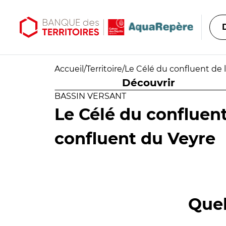
Aller au contenu principal
Aller au menu principal
Accueil
/
Territoire
/
Le Célé du confluent de 
Découvrir
BASSIN VERSANT
Le Célé du confluen
confluent du Veyre
Quel