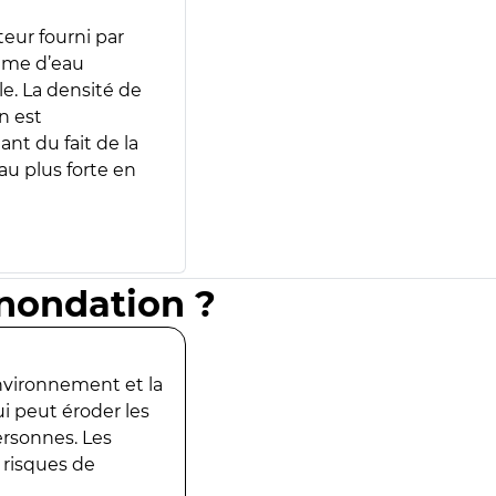
teur fourni par
lume d’eau
e. La densité de
n est
ant du fait de la
u plus forte en
inondation ?
environnement et la
ui peut éroder les
ersonnes. Les
 risques de