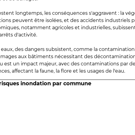
estent longtemps, les conséquences s'aggravent : la vé
tions peuvent être isolées, et des accidents industriels 
omiques, notamment agricoles et industrielles, subissen
rrêts d'activité.
es eaux, des dangers subsistent, comme la contamination
mmages aux bâtiments nécessitant des décontaminations
eau est un impact majeur, avec des contaminations par d
es, affectant la faune, la flore et les usages de l'eau.
 risques inondation par commune