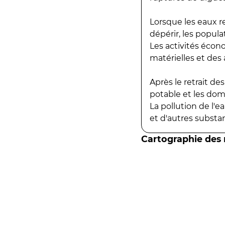
Lorsque les eaux r
dépérir, les popula
Les activités écon
matérielles et des a
Après le retrait d
potable et les do
La pollution de l'
et d'autres substanc
Cartographie des