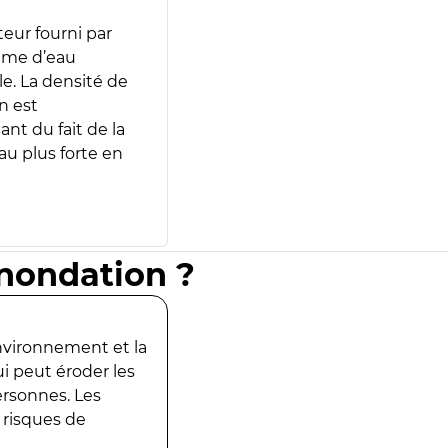
teur fourni par
lume d’eau
e. La densité de
n est
ant du fait de la
u plus forte en
inondation ?
environnement et la
ui peut éroder les
ersonnes. Les
 risques de