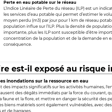
Perte en eau potable sur le réseau
L’Indice Linéaire de Perte du réseau (ILP) est un indica
les services d’eau potable qui permet d’estimer le vo
moyen perdu (m3) par jour pour 1 km de réseau potabl
population influe sur l’ILP. Plus la densité de populatio
importante, plus les ILP sont susceptible d’être import
concentration de la population et de la demande en ea
conséquence.
ire est-il exposé au risque 
s inondations sur la ressource en eau
 des impacts significatifs sur les activités humaines, l'
 causent des dégâts immédiats par la force du courant, q
 faune et la flore, et mettre en danger la sécurité des p
 les biens matériels sont également vulnérables, avec des
 et de barrages.