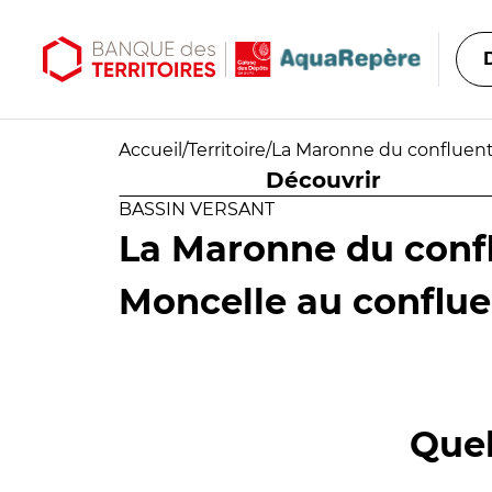
Aller au contenu principal
Aller au menu principal
Accueil
/
Territoire
/
La Maronne du confluent 
Découvrir
BASSIN VERSANT
La Maronne du confl
Moncelle au confluen
Quel