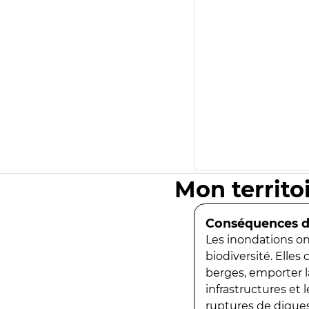
Mon territo
Conséquences de
Les inondations ont
biodiversité. Elles
berges, emporter la
infrastructures et
ruptures de digues