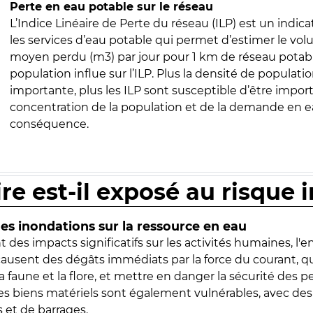
Perte en eau potable sur le réseau
L’Indice Linéaire de Perte du réseau (ILP) est un indica
les services d’eau potable qui permet d’estimer le vo
moyen perdu (m3) par jour pour 1 km de réseau potabl
population influe sur l’ILP. Plus la densité de populatio
importante, plus les ILP sont susceptible d’être import
concentration de la population et de la demande en ea
conséquence.
ire est-il exposé au risque 
s inondations sur la ressource en eau
 des impacts significatifs sur les activités humaines, l'
 causent des dégâts immédiats par la force du courant, q
 faune et la flore, et mettre en danger la sécurité des p
 les biens matériels sont également vulnérables, avec des
 et de barrages.