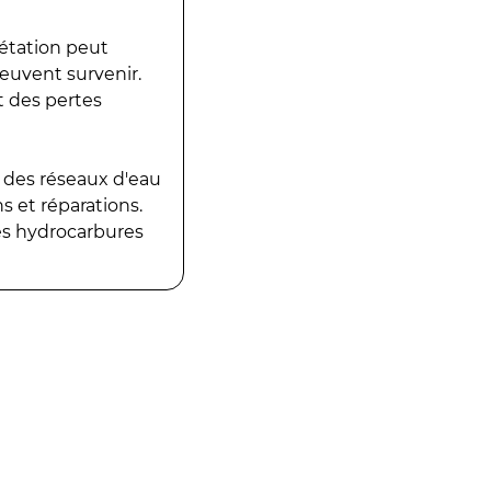
gétation peut
peuvent survenir.
t des pertes
 des réseaux d'eau
 et réparations.
es hydrocarbures