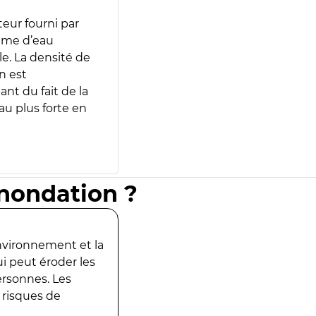
teur fourni par
lume d’eau
e. La densité de
n est
ant du fait de la
u plus forte en
inondation ?
environnement et la
ui peut éroder les
ersonnes. Les
 risques de