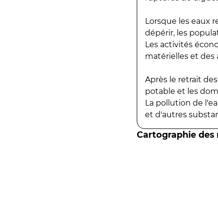
Lorsque les eaux r
dépérir, les popula
Les activités écon
matérielles et des a
Après le retrait d
potable et les do
La pollution de l'
et d'autres substanc
Cartographie des