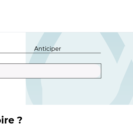
Anticiper
ire ?