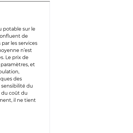
 potable sur le
confluent de
s par les services
moyenne n’est
. Le prix de
s paramètres, et
pulation,
iques des
 sensibilité du
 du coût du
ent, il ne tient