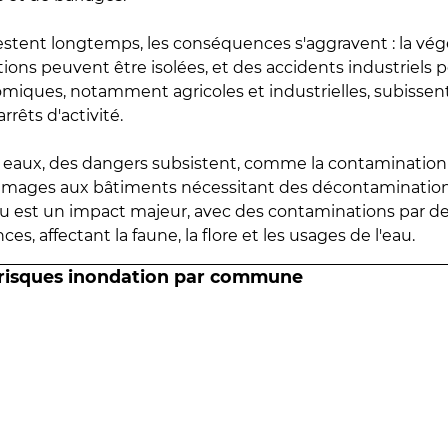
estent longtemps, les conséquences s'aggravent : la vé
tions peuvent être isolées, et des accidents industriels 
omiques, notamment agricoles et industrielles, subissen
rrêts d'activité.
es eaux, des dangers subsistent, comme la contamination
mmages aux bâtiments nécessitant des décontaminations
eau est un impact majeur, avec des contaminations par d
es, affectant la faune, la flore et les usages de l'eau.
 risques inondation par commune