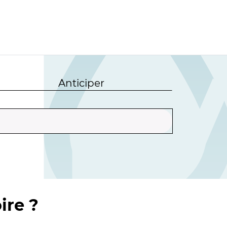
Anticiper
ire ?