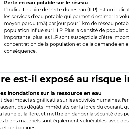
Perte en eau potable sur le réseau
L’Indice Linéaire de Perte du réseau (ILP) est un indica
les services d’eau potable qui permet d’estimer le vo
moyen perdu (m3) par jour pour 1 km de réseau potabl
population influe sur l’ILP. Plus la densité de populatio
importante, plus les ILP sont susceptible d’être import
concentration de la population et de la demande en ea
conséquence.
ire est-il exposé au risque 
s inondations sur la ressource en eau
 des impacts significatifs sur les activités humaines, l'
 causent des dégâts immédiats par la force du courant, q
 faune et la flore, et mettre en danger la sécurité des p
 les biens matériels sont également vulnérables, avec des
 et de barrages.