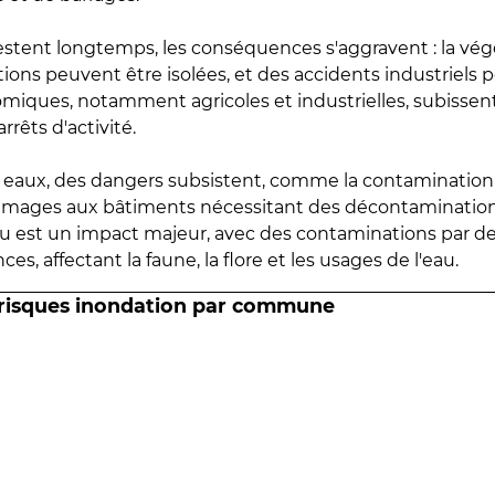
estent longtemps, les conséquences s'aggravent : la vé
tions peuvent être isolées, et des accidents industriels 
omiques, notamment agricoles et industrielles, subissen
rrêts d'activité.
es eaux, des dangers subsistent, comme la contamination
mmages aux bâtiments nécessitant des décontaminations
eau est un impact majeur, avec des contaminations par d
es, affectant la faune, la flore et les usages de l'eau.
 risques inondation par commune