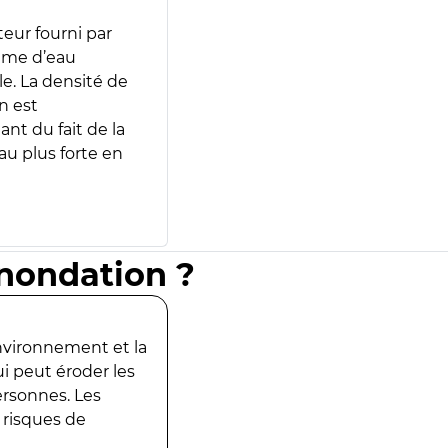
teur fourni par
lume d’eau
e. La densité de
n est
ant du fait de la
u plus forte en
inondation ?
environnement et la
ui peut éroder les
ersonnes. Les
 risques de