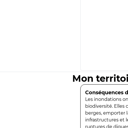
Mon territo
Conséquences de
Les inondations ont
biodiversité. Elles
berges, emporter la
infrastructures et
ruptures de digues