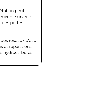
gétation peut
peuvent survenir.
t des pertes
 des réseaux d'eau
 et réparations.
es hydrocarbures