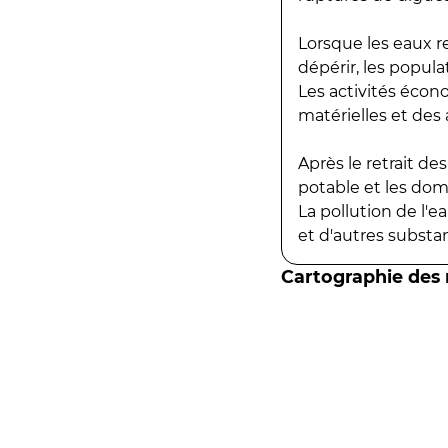
Lorsque les eaux r
dépérir, les popula
Les activités écon
matérielles et des a
Après le retrait d
potable et les do
La pollution de l'
et d'autres substanc
Cartographie des