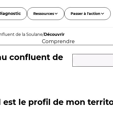
Diagnostic
Ressources
Passer à l'action
onfluent de la Soulane
/
Découvrir
Comprendre
au confluent de
 est le profil de mon territo