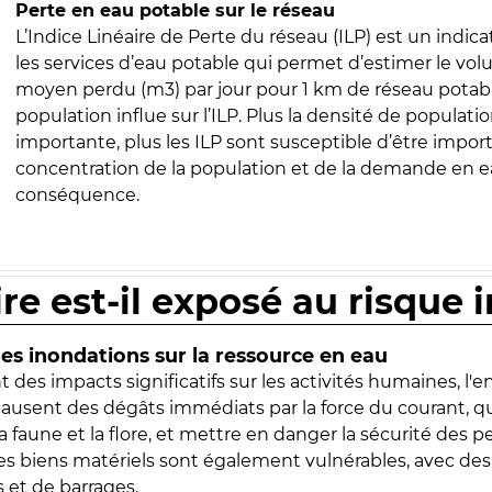
Perte en eau potable sur le réseau
L’Indice Linéaire de Perte du réseau (ILP) est un indica
les services d’eau potable qui permet d’estimer le vo
moyen perdu (m3) par jour pour 1 km de réseau potabl
population influe sur l’ILP. Plus la densité de populatio
importante, plus les ILP sont susceptible d’être import
concentration de la population et de la demande en ea
conséquence.
ire est-il exposé au risque 
s inondations sur la ressource en eau
 des impacts significatifs sur les activités humaines, l'
 causent des dégâts immédiats par la force du courant, q
 faune et la flore, et mettre en danger la sécurité des p
 les biens matériels sont également vulnérables, avec des
 et de barrages.