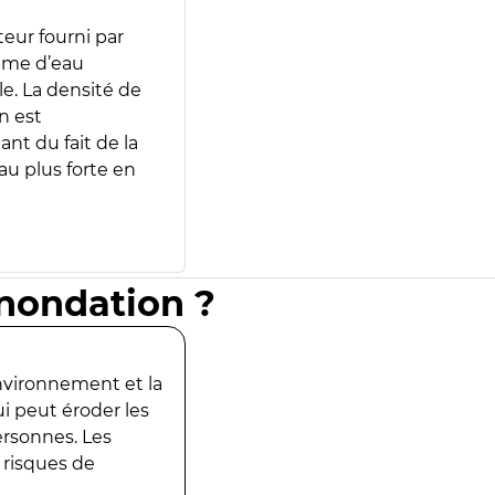
teur fourni par
lume d’eau
e. La densité de
n est
ant du fait de la
u plus forte en
inondation ?
environnement et la
ui peut éroder les
ersonnes. Les
 risques de