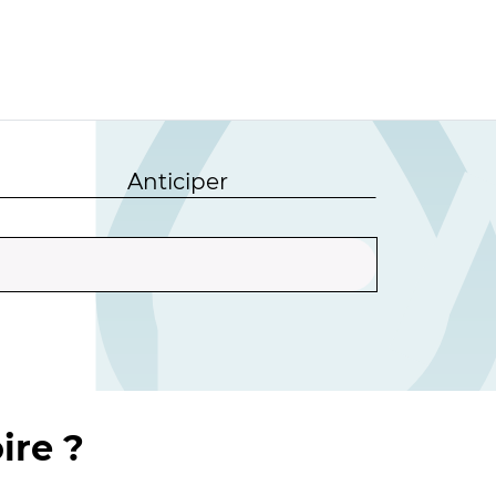
Anticiper
ire ?