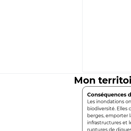
Mon territo
Conséquences de
Les inondations ont
biodiversité. Elles
berges, emporter la
infrastructures et
ruptures de digues