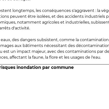
estent longtemps, les conséquences s'aggravent : la vé
tions peuvent être isolées, et des accidents industriels 
omiques, notamment agricoles et industrielles, subissen
rrêts d'activité.
es eaux, des dangers subsistent, comme la contamination
mmages aux bâtiments nécessitant des décontaminations
eau est un impact majeur, avec des contaminations par d
es, affectant la faune, la flore et les usages de l'eau.
 risques inondation par commune