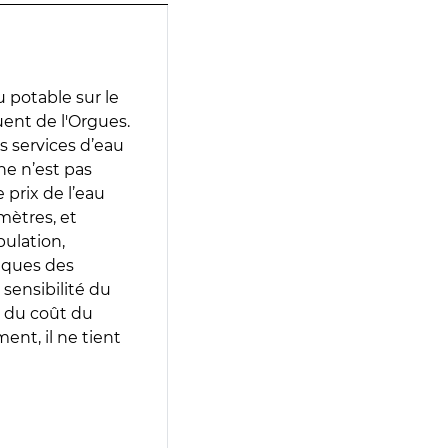
 potable sur le
uent de l'Orgues.
es services d’eau
e n’est pas
prix de l’eau
amètres, et
pulation,
iques des
 sensibilité du
 du coût du
ent, il ne tient