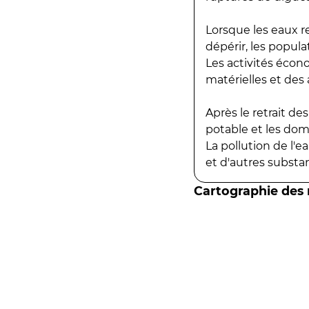
Lorsque les eaux r
dépérir, les popula
Les activités écon
matérielles et des a
Après le retrait d
potable et les do
La pollution de l'
et d'autres substanc
Cartographie des