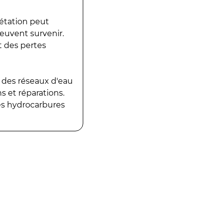
gétation peut
peuvent survenir.
t des pertes
 des réseaux d'eau
 et réparations.
es hydrocarbures