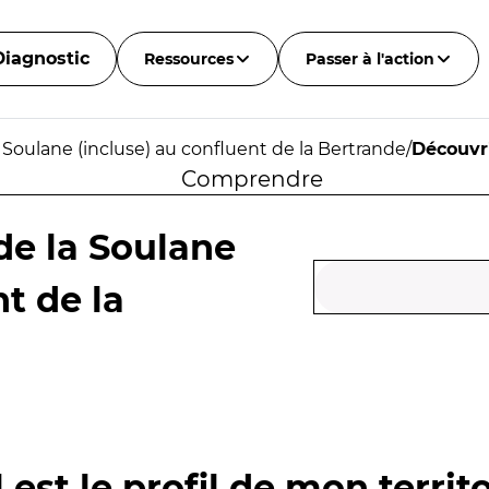
Diagnostic
Ressources
Passer à l'action
 Soulane (incluse) au confluent de la Bertrande
/
Découvr
Comprendre
de la Soulane
nt de la
 est le profil de mon territo