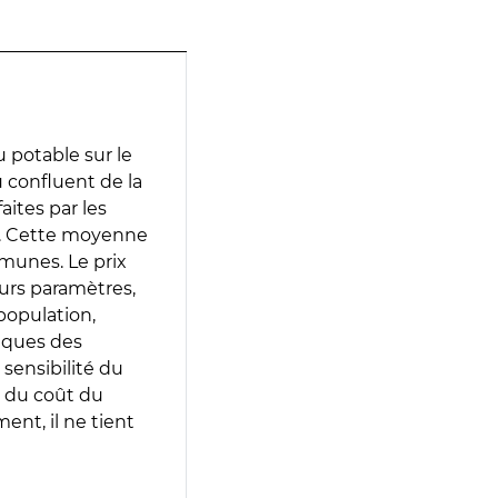
 potable sur le
u confluent de la
aites par les
e. Cette moyenne
munes. Le prix
eurs paramètres,
population,
iques des
 sensibilité du
 du coût du
ent, il ne tient