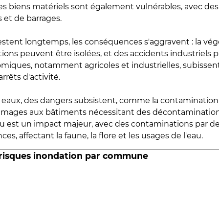
 les biens matériels sont également vulnérables, avec des
 et de barrages.
estent longtemps, les conséquences s'aggravent : la vé
tions peuvent être isolées, et des accidents industriels 
omiques, notamment agricoles et industrielles, subissen
rrêts d'activité.
es eaux, des dangers subsistent, comme la contamination
mmages aux bâtiments nécessitant des décontaminations
eau est un impact majeur, avec des contaminations par d
es, affectant la faune, la flore et les usages de l'eau.
 risques inondation par commune