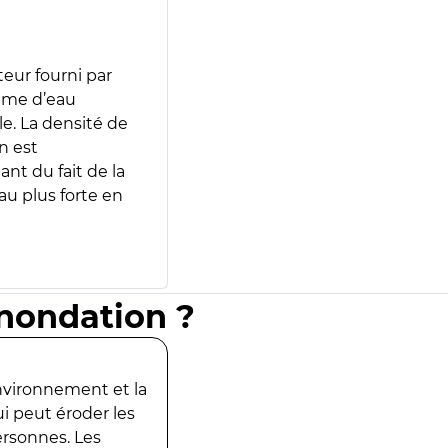
teur fourni par
lume d’eau
e. La densité de
n est
ant du fait de la
u plus forte en
inondation ?
environnement et la
ui peut éroder les
ersonnes. Les