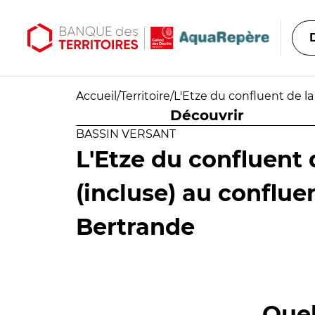
Aller au contenu principal
Aller au menu principal
Accueil
/
Territoire
/
L'Etze du confluent de la
Découvrir
BASSIN VERSANT
L'Etze du confluent 
(incluse) au conflue
Bertrande
Quel